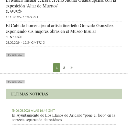
exposición ‘Altar de Muertos’
EL APURÓN
15.10.2025 - 15:37 GMT
El Cabildo homenajea al artista tinerfeño Gonzalo González
exponiendo sus mejores obras en el Museo Insular
EL APURÓN
23.05.2024 - 12:54 GMT
3
PUBLICIDAD
1
2
PUBLICIDAD
ÚLTIMAS NOTICIAS
06.08.2026 A LAS 16:44 GMT
El Ayuntamiento de Los Llanos de Aridane "pone el foco" en la
correcta separación de residuos