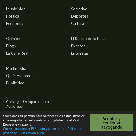
Municipios
Sociedad
Política
Deportes
Economía
Cultura
Opinión
El Kiosco de la Plaza
Blogs
Eventos
La Calle Real
Encuestas
Multimedia
Quiénes somos
Publicidad
Copyright © elapuron.com
Aviso legal
Solicitamos su permiso para obtener datos estadísticos de
Política de privacidad
Aceptar y
su navegación en esta web, en cumplimiento del Real
continuar
Decreto-ley 13/2012.
navegando
Uso de cookies
Cookies usadas en El Apurón y su finalidad
Política de
privacidad
Más información