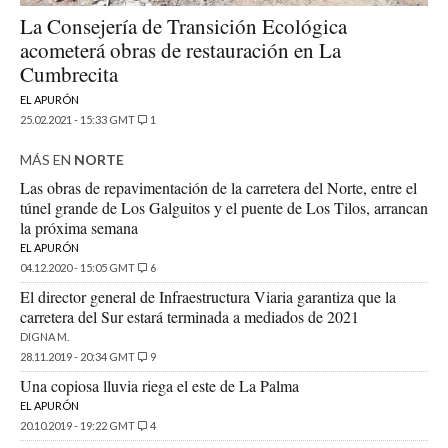
La Consejería de Transición Ecológica
acometerá obras de restauración en La
Cumbrecita
EL APURÓN
25.02.2021 - 15:33 GMT
1
MÁS EN
NORTE
Las obras de repavimentación de la carretera del Norte, entre el
túnel grande de Los Galguitos y el puente de Los Tilos, arrancan
la próxima semana
EL APURÓN
04.12.2020 - 15:05 GMT
6
El director general de Infraestructura Viaria garantiza que la
carretera del Sur estará terminada a mediados de 2021
DIGNA M.
28.11.2019 - 20:34 GMT
9
Una copiosa lluvia riega el este de La Palma
EL APURÓN
20.10.2019 - 19:22 GMT
4