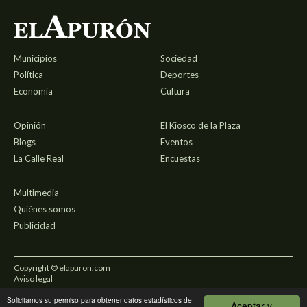
Municipios
Sociedad
Política
Deportes
Economía
Cultura
Opinión
El Kiosco de la Plaza
Blogs
Eventos
La Calle Real
Encuestas
Multimedia
Quiénes somos
Publicidad
Copyright © elapuron.com
Aviso legal
Solicitamos su permiso para obtener datos estadísticos de
Política de privacidad
Aceptar y