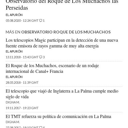
Observatorio del Roque de Los Muchachos las
Perseidas
EL APURÓN
05.08.2020 - 12:24 GMT
1
MÁS EN
OBSERVATORIO ROQUE DE LOS MUCHACHOS
Los telescopios Magic participan en la detección de una nueva
fuente emisora de rayos gamma de muy alta energía
EL APURÓN
13.11.2018 - 15:43 GMT
3
El Roque de los Muchachos, escenario de un rodaje
internacional de Canal+ Francia
EL APURÓN
28.05.2018 - 11:39 GMT
El telescopio que viajó de Inglaterra a La Palma cumple medio
siglo de vida
DIGNA M.
19.11.2017 - 19:23 GMT
El TMT refuerza su política de comunicación en La Palma
DIGNA M.
27.09.2017 - 19:10 GMT
4