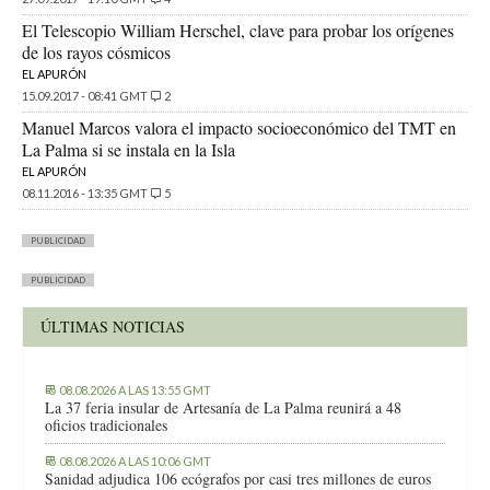
El Telescopio William Herschel, clave para probar los orígenes
de los rayos cósmicos
EL APURÓN
15.09.2017 - 08:41 GMT
2
Manuel Marcos valora el impacto socioeconómico del TMT en
La Palma si se instala en la Isla
EL APURÓN
08.11.2016 - 13:35 GMT
5
PUBLICIDAD
PUBLICIDAD
ÚLTIMAS NOTICIAS
08.08.2026 A LAS 13:55 GMT
La 37 feria insular de Artesanía de La Palma reunirá a 48
oficios tradicionales
08.08.2026 A LAS 10:06 GMT
Sanidad adjudica 106 ecógrafos por casi tres millones de euros