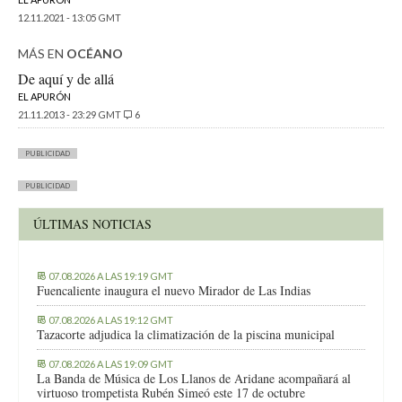
12.11.2021 - 13:05 GMT
MÁS EN
OCÉANO
De aquí y de allá
EL APURÓN
21.11.2013 - 23:29 GMT
6
PUBLICIDAD
PUBLICIDAD
ÚLTIMAS NOTICIAS
07.08.2026 A LAS 19:19 GMT
Fuencaliente inaugura el nuevo Mirador de Las Indias
07.08.2026 A LAS 19:12 GMT
Tazacorte adjudica la climatización de la piscina municipal
07.08.2026 A LAS 19:09 GMT
La Banda de Música de Los Llanos de Aridane acompañará al
virtuoso trompetista Rubén Simeó este 17 de octubre