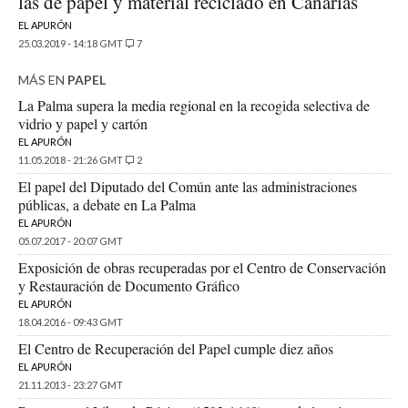
las de papel y material reciclado en Canarias
EL APURÓN
25.03.2019 - 14:18 GMT
7
MÁS EN
PAPEL
La Palma supera la media regional en la recogida selectiva de
vidrio y papel y cartón
EL APURÓN
11.05.2018 - 21:26 GMT
2
El papel del Diputado del Común ante las administraciones
públicas, a debate en La Palma
EL APURÓN
05.07.2017 - 20:07 GMT
Exposición de obras recuperadas por el Centro de Conservación
y Restauración de Documento Gráfico
EL APURÓN
18.04.2016 - 09:43 GMT
El Centro de Recuperación del Papel cumple diez años
EL APURÓN
21.11.2013 - 23:27 GMT