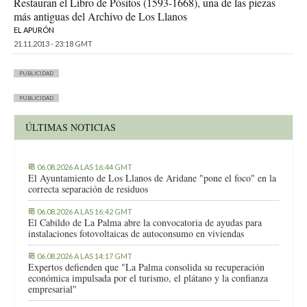
Restauran el Libro de Pósitos (1593-1668), una de las piezas
más antiguas del Archivo de Los Llanos
EL APURÓN
21.11.2013 - 23:18 GMT
PUBLICIDAD
PUBLICIDAD
ÚLTIMAS NOTICIAS
06.08.2026 A LAS 16:44 GMT
El Ayuntamiento de Los Llanos de Aridane "pone el foco" en la
correcta separación de residuos
06.08.2026 A LAS 16:42 GMT
El Cabildo de La Palma abre la convocatoria de ayudas para
instalaciones fotovoltaicas de autoconsumo en viviendas
06.08.2026 A LAS 14:17 GMT
Expertos defienden que "La Palma consolida su recuperación
económica impulsada por el turismo, el plátano y la confianza
empresarial"