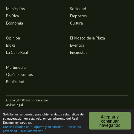
Municipios
Sociedad
Política
Deportes
Economía
Cultura
Opinión
El Kiosco de la Plaza
Blogs
Eventos
La Calle Real
Encuestas
Multimedia
Quiénes somos
Publicidad
Copyright © elapuron.com
Aviso legal
Solicitamos su permiso para obtener datos estadísticos de
Política de privacidad
Aceptar y
su navegación en esta web, en cumplimiento del Real
continuar
Decreto-ley 13/2012.
navegando
Uso de cookies
Cookies usadas en El Apurón y su finalidad
Política de
privacidad
Más información