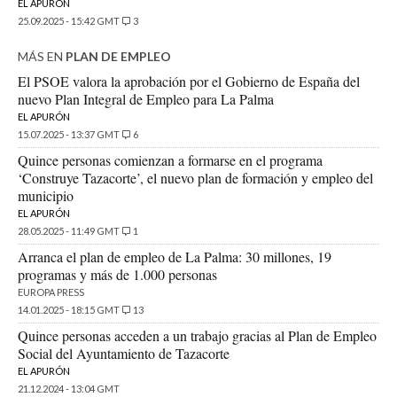
EL APURÓN
25.09.2025 - 15:42 GMT
3
MÁS EN
PLAN DE EMPLEO
El PSOE valora la aprobación por el Gobierno de España del
nuevo Plan Integral de Empleo para La Palma
EL APURÓN
15.07.2025 - 13:37 GMT
6
Quince personas comienzan a formarse en el programa
‘Construye Tazacorte’, el nuevo plan de formación y empleo del
municipio
EL APURÓN
28.05.2025 - 11:49 GMT
1
Arranca el plan de empleo de La Palma: 30 millones, 19
programas y más de 1.000 personas
EUROPA PRESS
14.01.2025 - 18:15 GMT
13
Quince personas acceden a un trabajo gracias al Plan de Empleo
Social del Ayuntamiento de Tazacorte
EL APURÓN
21.12.2024 - 13:04 GMT