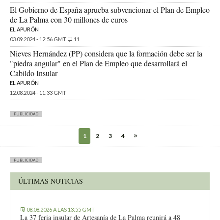
El Gobierno de España aprueba subvencionar el Plan de Empleo
de La Palma con 30 millones de euros
EL APURÓN
03.09.2024 - 12:56 GMT
11
Nieves Hernández (PP) considera que la formación debe ser la
"piedra angular" en el Plan de Empleo que desarrollará el
Cabildo Insular
EL APURÓN
12.08.2024 - 11:33 GMT
PUBLICIDAD
1
2
3
4
PUBLICIDAD
ÚLTIMAS NOTICIAS
08.08.2026 A LAS 13:55 GMT
La 37 feria insular de Artesanía de La Palma reunirá a 48