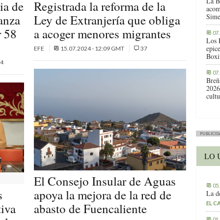
La B
ia de
Registrada la reforma de la
acom
anza
Ley de Extranjería que obliga
Sime
r 58
a acoger menores migrantes
07
Los 
epic
EFE
15.07.2024 - 12:09 GMT
37
Boxi
4
07
Breñ
2026
cult
PUBLICID
LO 
El Consejo Insular de Aguas
05
s
apoya la mejora de la red de
La d
EL C
tiva
abasto de Fuencaliente
01