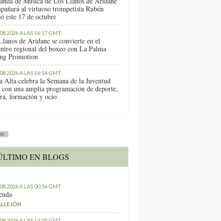
anda de Música de Los Llanos de Aridane
pañará al virtuoso trompetista Rubén
ó este 17 de octubre
.08.2026 A LAS 16:17 GMT
Llanos de Aridane se convierte en el
entro regional del boxeo con La Palma
ng Promotion
.08.2026 A LAS 16:14 GMT
a Alta celebra la Semana de la Juventud
 con una amplia programación de deporte,
ura, formación y ocio
AD
ÚLTIMO EN BLOGS
.08.2026 A LAS 00:56 GMT
euda
ALLEJÓN
.08.2026 A LAS 12:07 GMT