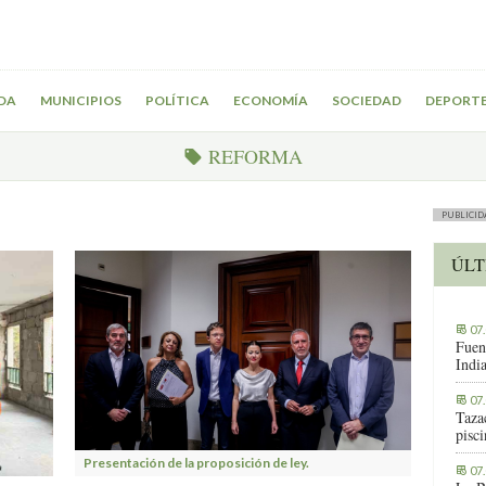
DA
MUNICIPIOS
POLÍTICA
ECONOMÍA
SOCIEDAD
DEPORT
REFORMA
PUBLICID
ÚLT
07
Fuen
Indi
07
Tazac
pisc
Presentación de la proposición de ley.
07