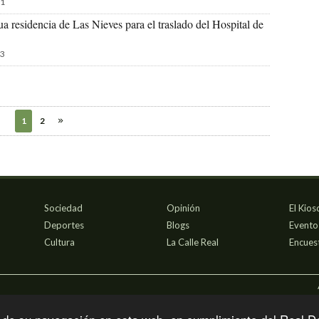
1
ua residencia de Las Nieves para el traslado del Hospital de
3
1
2
Sociedad
Opinión
El Kios
Deportes
Blogs
Evento
Cultura
La Calle Real
Encues