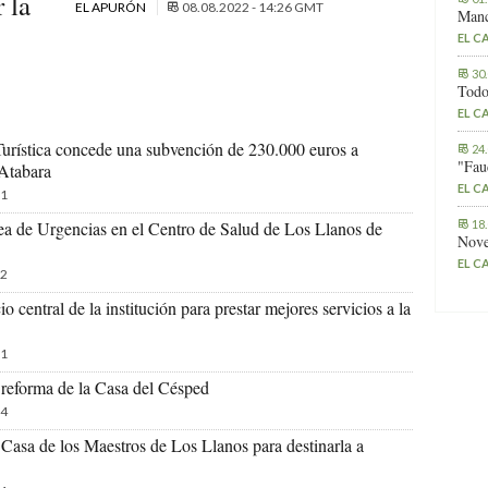
 la
EL APURÓN
08.08.2022 - 14:26 GMT
Manc
EL C
30
Todo
EL C
Turística concede una subvención de 230.000 euros a
24
"Fau
 Atabara
EL C
1
18
área de Urgencias en el Centro de Salud de Los Llanos de
Nove
EL C
2
o central de la institución para prestar mejores servicios a la
1
 reforma de la Casa del Césped
4
a Casa de los Maestros de Los Llanos para destinarla a