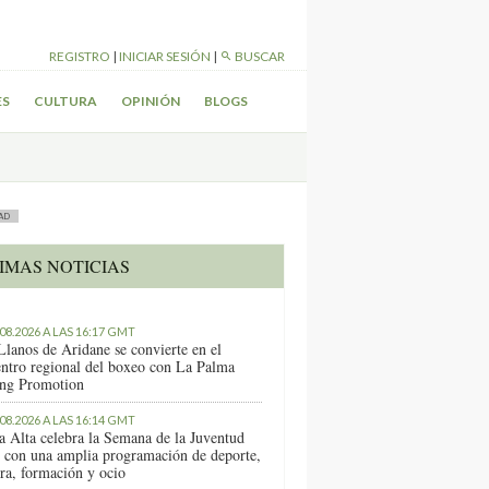
REGISTRO
|
INICIAR SESIÓN
|
BUSCAR
ES
CULTURA
OPINIÓN
BLOGS
AD
IMAS NOTICIAS
.08.2026 A LAS 16:17 GMT
Llanos de Aridane se convierte en el
entro regional del boxeo con La Palma
ng Promotion
.08.2026 A LAS 16:14 GMT
a Alta celebra la Semana de la Juventud
 con una amplia programación de deporte,
ura, formación y ocio