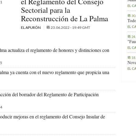
el Reglamento del Consejo
1
EL C
Sectorial para la
Reconstrucción de La Palma
30
Todo
EL C
EL APURÓN
23.06.2022 - 19:49 GMT
24
"Fau
EL C
ma actualiza el reglamento de honores y distinciones con
18
Nove
5
EL C
Palma ya cuenta con el nuevo reglamento que propicia una
cción del borrador del Reglamento de Participación
4
roducir mejoras en el reglamento del Consejo Insular de