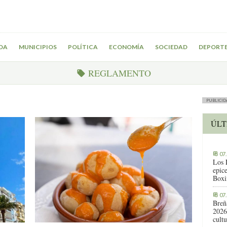
DA
MUNICIPIOS
POLÍTICA
ECONOMÍA
SOCIEDAD
DEPORT
REGLAMENTO
PUBLICID
ÚLT
07
Los 
epic
Boxi
07
Breñ
2026
cult