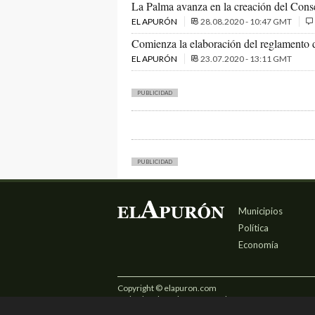
La Palma avanza en la creación del Conse
EL APURÓN
28.08.2020 - 10:47 GMT
Comienza la elaboración del reglamento 
EL APURÓN
23.07.2020 - 13:11 GMT
PUBLICIDAD
PUBLICIDAD
Municipios
Política
Economía
Copyright © elapuron.com
Todos los derechos reservados