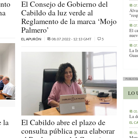
ento
El Consejo de Gobierno del
07
na
Cabildo da luz verde al
Álva
"res
Reglamento de la marca ‘Mojo
07
Palmero’
El c
nuev
EL APURÓN
08.07.2022 - 12:13 GMT
5
07
La I
Guas
PUBLICID
LO 
05
La d
 la
El Cabildo abre el plazo de
EL C
consulta pública para elaborar
01
Manc