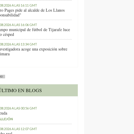
.08.2026 A LAS 16:11 GMT
ro Pages pide al alcalde de Los Llanos
ponsabilidad"
.08.2026 A LAS 16:06 GMT
ampo municipal de fútbol de Tijarafe luce
o césped
.08.2026 A LAS 13:34 GMT
nvestigadora acoge una exposición sobre
imara
AD
ÚLTIMO EN BLOGS
.08.2026 A LAS 00:56 GMT
euda
ALLEJÓN
.08.2026 A LAS 12:07 GMT
ha real