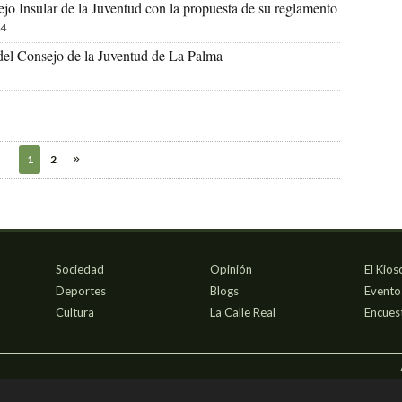
jo Insular de la Juventud con la propuesta de su reglamento
4
del Consejo de la Juventud de La Palma
1
2
Sociedad
Opinión
El Kios
Deportes
Blogs
Evento
Cultura
La Calle Real
Encues