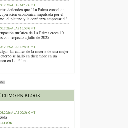
.08.2026 A LAS 14:17 GMT
rtos defienden que "La Palma consolida
ecuperación económica impulsada por el
mo, el plátano y la confianza empresarial"
.08.2026 A LAS 13:58 GMT
cupación turística de La Palma crece 10
os con respecto a julio de 2025
.08.2026 A LAS 13:53 GMT
stigan las causas de la muerte de una mujer
 cuerpo se halló en diciembre en un
anco en La Palma
AD
ÚLTIMO EN BLOGS
.08.2026 A LAS 00:56 GMT
euda
ALLEJÓN