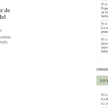
06
ur de
Expe
su r
del
turis
06
La o
5
punt
pondrán
06
rtada,
Inve
cuyo
barr
PUBLICID
LO 
05
La d
EL C