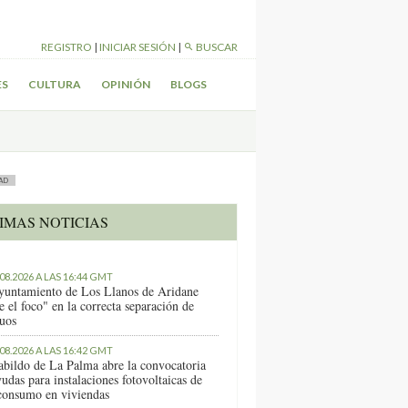
REGISTRO
|
INICIAR SESIÓN
|
BUSCAR
ES
CULTURA
OPINIÓN
BLOGS
AD
IMAS NOTICIAS
.08.2026 A LAS 16:44 GMT
yuntamiento de Los Llanos de Aridane
e el foco" en la correcta separación de
duos
.08.2026 A LAS 16:42 GMT
abildo de La Palma abre la convocatoria
udas para instalaciones fotovoltaicas de
consumo en viviendas