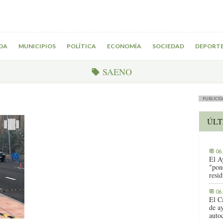
DA
MUNICIPIOS
POLÍTICA
ECONOMÍA
SOCIEDAD
DEPORT
SAENO
PUBLICID
ÚLT
06
El A
"pon
resi
06
El C
de ay
auto