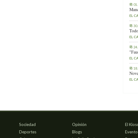
01
Manc
EL C
30
Todo
EL C
24
"Fau
EL C
18
Nove
EL C
Sociedad
Opinión
El Kios
Deportes
Blogs
Evento