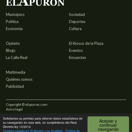
Municipios
Sociedad
Política
Deportes
Economía
Cultura
Opinión
El Kiosco de la Plaza
Blogs
Eventos
La Calle Real
Encuestas
Multimedia
Quiénes somos
Publicidad
Copyright © elapuron.com
Aviso legal
Solicitamos su permiso para obtener datos estadísticos de
Política de privacidad
Aceptar y
su navegación en esta web, en cumplimiento del Real
continuar
Decreto-ley 13/2012.
navegando
Uso de cookies
Cookies usadas en El Apurón y su finalidad
Política de