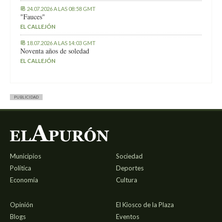
24.07.2026 A LAS 08:58 GMT
"Fauces"
EL CALLEJÓN
18.07.2026 A LAS 14:03 GMT
Noventa años de soledad
EL CALLEJÓN
PUBLICIDAD
Municipios
Sociedad
Política
Deportes
Economía
Cultura
Opinión
El Kiosco de la Plaza
Blogs
Eventos