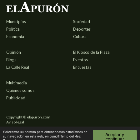
Municipios
Sociedad
Política
Deportes
Economía
Cultura
Opinión
El Kiosco de la Plaza
Blogs
Eventos
La Calle Real
Encuestas
Multimedia
Quiénes somos
Publicidad
Copyright © elapuron.com
Aviso legal
Solicitamos su permiso para obtener datos estadísticos de
Política de privacidad
Aceptar y
su navegación en esta web, en cumplimiento del Real
continuar