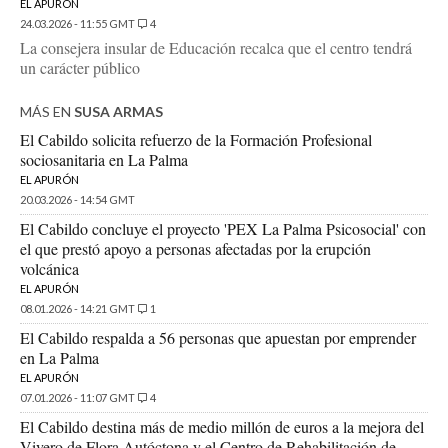
EL APURÓN
24.03.2026 - 11:55 GMT
4
La consejera insular de Educación recalca que el centro tendrá
un carácter público
MÁS EN
SUSA ARMAS
El Cabildo solicita refuerzo de la Formación Profesional
sociosanitaria en La Palma
EL APURÓN
20.03.2026 - 14:54 GMT
El Cabildo concluye el proyecto 'PEX La Palma Psicosocial' con
el que prestó apoyo a personas afectadas por la erupción
volcánica
EL APURÓN
08.01.2026 - 14:21 GMT
1
El Cabildo respalda a 56 personas que apuestan por emprender
en La Palma
EL APURÓN
07.01.2026 - 11:07 GMT
4
El Cabildo destina más de medio millón de euros a la mejora del
Vivero de Flora Autóctona y el Centro de Rehabilitación de