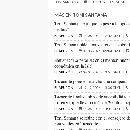
TONI SANTANA
26.02.2026 - 09:36 GMT
MÁS EN
TONI SANTANA
Toni Santana: “Aunque le pese a la oposic
hechos”
EL APURÓN
13.08.2025 - 12:42 GMT
Toni Santana pide "transparencia" sobre l
EL APURÓN
07.08.2025 - 09:04 GMT
Santana: “La parálisis en el mantenimiento
económica en la Isla”
EL APURÓN
08.05.2025 - 13:51 GMT
Tazacorte pone en marcha una campaña de
EL APURÓN
12.12.2024 - 15:30 GMT
Tazacorte finaliza obras de accesibilidad 
Lorenzo, que llevaba más de 20 años ino
EL APURÓN
11.06.2024 - 14:41 GMT
Toni Santana se reúne con el consejero d
renovables en Tazacorte
EL APURÓN
09.04.2024 - 14:43 GMT