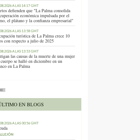
.08.2026 A LAS 14:17 GMT
rtos defienden que "La Palma consolida
ecuperación económica impulsada por el
mo, el plátano y la confianza empresarial"
.08.2026 A LAS 13:58 GMT
cupación turística de La Palma crece 10
os con respecto a julio de 2025
.08.2026 A LAS 13:53 GMT
stigan las causas de la muerte de una mujer
 cuerpo se halló en diciembre en un
anco en La Palma
AD
ÚLTIMO EN BLOGS
.08.2026 A LAS 00:56 GMT
euda
ALLEJÓN