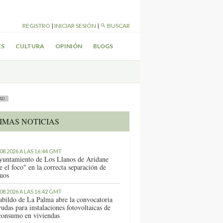
REGISTRO
|
INICIAR SESIÓN
|
BUSCAR
ES
CULTURA
OPINIÓN
BLOGS
AD
IMAS NOTICIAS
.08.2026 A LAS 16:44 GMT
yuntamiento de Los Llanos de Aridane
e el foco" en la correcta separación de
duos
.08.2026 A LAS 16:42 GMT
abildo de La Palma abre la convocatoria
udas para instalaciones fotovoltaicas de
consumo en viviendas