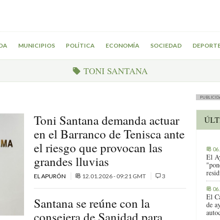
DA
MUNICIPIOS
POLÍTICA
ECONOMÍA
SOCIEDAD
DEPORT
TONI SANTANA
PUBLICID
Toni Santana demanda actuar
ÚLT
en el Barranco de Tenisca ante
el riesgo que provocan las
06
El A
grandes lluvias
"pon
resi
EL APURÓN
12.01.2026 - 09:21 GMT
3
06
El C
Santana se reúne con la
de ay
auto
consejera de Sanidad para