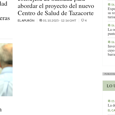
dad
abordar el proyecto del nuevo
06
Expe
Centro de Salud de Tazacorte
su r
eras
turis
EL APURÓN
01.10.2025 - 12:16 GMT
4
06
La o
punt
06
Inve
cuyo
barr
PUBLICID
LO 
05
La d
n
EL C