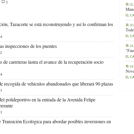
1
01
Manc
EL C
ión, Tazacorte se está reconstruyendo y así lo confirman los
30
Todo
EL C
4
as inspecciones de los puentes
24
"Fau
2
EL C
 de carreteras lastra el avance de la recuperación socio
18
Nove
4
EL C
 recogida de vehículos abandonados que liberará 90 plazas
1
del polideportivo en la entrada de la Avenida Felipe
perante
1
e Transición Ecológica para abordar posibles inversiones en