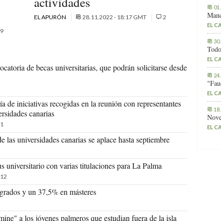
actividades
01
Manc
EL APURÓN
28.11.2022 - 18:17 GMT
2
EL C
9
30
Todo
EL C
catoria de becas universitarias, que podrán solicitarse desde
24
"Fau
EL C
 de iniciativas recogidas en la reunión con representantes
18
ersidades canarias
Nove
1
EL C
de las universidades canarias se aplace hasta septiembre
universitario con varias titulaciones para La Palma
12
 grados y un 37,5% en másteres
ine" a los jóvenes palmeros que estudian fuera de la isla