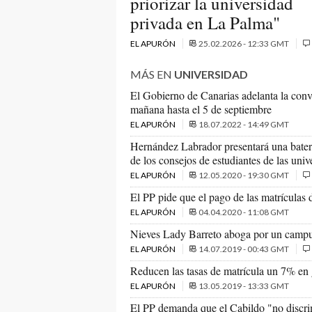
priorizar la universidad
privada en La Palma"
EL APURÓN
25.02.2026 - 12:33 GMT
MÁS EN
UNIVERSIDAD
El Gobierno de Canarias adelanta la convo
mañana hasta el 5 de septiembre
EL APURÓN
18.07.2022 - 14:49 GMT
Hernández Labrador presentará una batería
de los consejos de estudiantes de las univ
EL APURÓN
12.05.2020 - 19:30 GMT
El PP pide que el pago de las matrículas 
EL APURÓN
04.04.2020 - 11:08 GMT
Nieves Lady Barreto aboga por un campus 
EL APURÓN
14.07.2019 - 00:43 GMT
Reducen las tasas de matrícula un 7% en
EL APURÓN
13.05.2019 - 13:33 GMT
El PP demanda que el Cabildo "no discrim