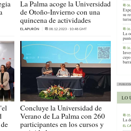
egia
La Palma acoge la Universidad
06
a
de Otoño-Invierno con una
Expe
su r
quincena de actividades
turis
EL APURÓN
08.12.2023 - 10:48 GMT
06
La o
punt
06
Inve
cuyo
barr
PUBLICID
LO 
"el
Concluye la Universidad de
d
Verano de La Palma con 260
05
La d
 de
participantes en los cursos y
EL C