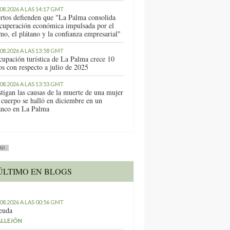
.08.2026 A LAS 14:17 GMT
rtos defienden que "La Palma consolida
ecuperación económica impulsada por el
mo, el plátano y la confianza empresarial"
.08.2026 A LAS 13:58 GMT
cupación turística de La Palma crece 10
os con respecto a julio de 2025
.08.2026 A LAS 13:53 GMT
stigan las causas de la muerte de una mujer
 cuerpo se halló en diciembre en un
anco en La Palma
AD
ÚLTIMO EN BLOGS
.08.2026 A LAS 00:56 GMT
euda
ALLEJÓN