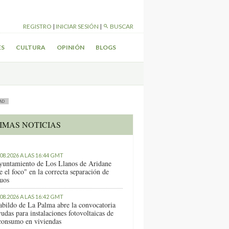
REGISTRO
|
INICIAR SESIÓN
|
BUSCAR
ES
CULTURA
OPINIÓN
BLOGS
AD
IMAS NOTICIAS
.08.2026 A LAS 16:44 GMT
yuntamiento de Los Llanos de Aridane
e el foco" en la correcta separación de
duos
.08.2026 A LAS 16:42 GMT
abildo de La Palma abre la convocatoria
udas para instalaciones fotovoltaicas de
consumo en viviendas