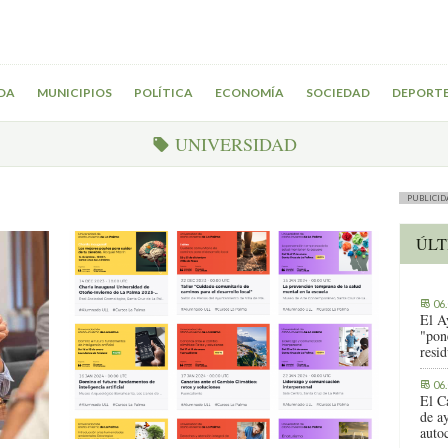
DA
MUNICIPIOS
POLÍTICA
ECONOMÍA
SOCIEDAD
DEPORT
UNIVERSIDAD
PUBLICID
ÚLT
06
El A
"pon
resi
06
El C
de ay
auto