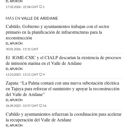
EL APURÓN
17.02.2026 - 22:06 GMT
1
MÁS EN
VALLE DE ARIDANE
Cabildo, Gobierno y ayuntamientos trabajan con el sector
primario en la planificación de infraestructuras para la
reconstrucción
EL APURÓN
30.01.2026 - 15:51 GMT
El IGME-CSIC y el CIALP descartan la existencia de procesos
de intrusión marina en el Valle de Aridane
EL APURÓN
13.10.2025 - 13:11 GMT
9
Zapata: “La Palma contará con una nueva subestación eléctrica
en Tajuya para reforzar el suministro y apoyar la reconstrucción
del Valle de Aridane”
EL APURÓN
26.09.2025 - 10:57 GMT
16
Cabildo y ayuntamientos refuerzan la coordinación para acelerar
la recuperación del Valle de Aridane
EL APURÓN