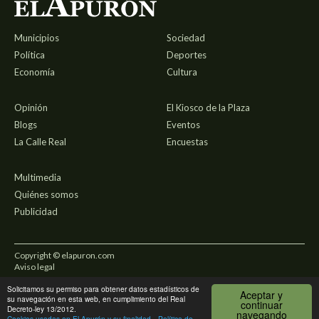
Municipios
Sociedad
Política
Deportes
Economía
Cultura
Opinión
El Kiosco de la Plaza
Blogs
Eventos
La Calle Real
Encuestas
Multimedia
Quiénes somos
Publicidad
Copyright © elapuron.com
Aviso legal
Solicitamos su permiso para obtener datos estadísticos de
Política de privacidad
Aceptar y
su navegación en esta web, en cumplimiento del Real
continuar
Decreto-ley 13/2012.
navegando
Uso de cookies
Cookies usadas en El Apurón y su finalidad
Política de