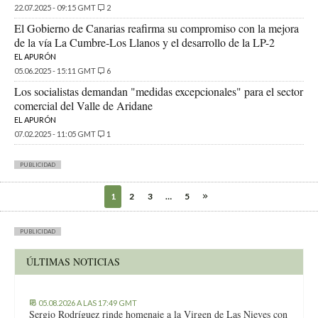
22.07.2025 - 09:15 GMT
2
El Gobierno de Canarias reafirma su compromiso con la mejora
de la vía La Cumbre-Los Llanos y el desarrollo de la LP-2
EL APURÓN
05.06.2025 - 15:11 GMT
6
Los socialistas demandan "medidas excepcionales" para el sector
comercial del Valle de Aridane
EL APURÓN
07.02.2025 - 11:05 GMT
1
PUBLICIDAD
1
2
3
…
5
PUBLICIDAD
ÚLTIMAS NOTICIAS
05.08.2026 A LAS 17:49 GMT
Sergio Rodríguez rinde homenaje a la Virgen de Las Nieves con