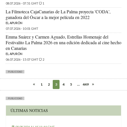
08.07.2026 - 07:51 GMT
1
La Filmoteca CajaCanarias de La Palma proyecta 'CODA',
ganadora del Óscar a la mejor película en 2022
EL APURÓN
07.07.2026 - 10:01 GMT
Emma Suárez y Carmen Aguado, Estrellas Homenaje del
Festivalito La Palma 2026 en una edición dedicada al cine hecho
en Canarias
EL APURÓN
06.07.2026 - 15:07 GMT
2
PUBLICIDAD
1
2
3
4
5
…
449
PUBLICIDAD
ÚLTIMAS NOTICIAS
09.08.2026 A LAS 11:44 GMT