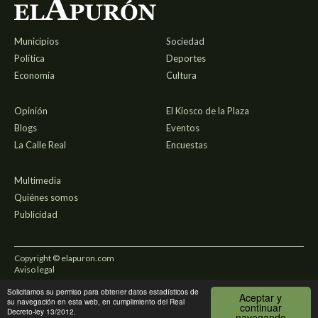
Municipios
Sociedad
Política
Deportes
Economía
Cultura
Opinión
El Kiosco de la Plaza
Blogs
Eventos
La Calle Real
Encuestas
Multimedia
Quiénes somos
Publicidad
Copyright © elapuron.com
Aviso legal
Solicitamos su permiso para obtener datos estadísticos de
Política de privacidad
Aceptar y
su navegación en esta web, en cumplimiento del Real
continuar
Decreto-ley 13/2012.
navegando