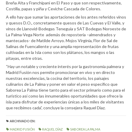
Breña Alta y Franchipani en El Paso y que son respectivamente,
Costilla, papas y piña y Ceviche Cascada de Colores.
A ello hay que sumar las aportaciones de los antes referidos vinos
y quesos D.O., concretamente quesos de Las Cuevas y El Valle, y
vinos de Llanovid-Bodegas Teneguía y SAT Bodegas Noroeste de
La Palma-Vega Norte además de repostería –almendrados y
mantecados- de Matilde Arroyo. Mojos Virginia, Flor de Sal de
Salinas de Fuencaliente y una amplia representación de frutas
cultivadas en la Isla como son los plátanos, los mangos o las
pitayas, entre otras.
“Hay un notable y creciente interés por la gastronomía palmera y
Madrid Fusión nos permite promocionar en vivo y en directo
nuestras excelencias, la cocina del territorio, los paisajes
culinarios de La Palma y poner en valor el peso específico que
Saborea La Palma tiene tanto para el sector primario como para el
turístico así como las innumerables oportunidades que ofrece la
isla para disfrutar de experiencias únicas a los miles de visitantes
que recibimos cada”, concluye la consejera Raquel Díaz.
ARCHIVADO EN:
MADRID FUSIÓN
RAQUEL DÍAZ
SABOREA LA PALMA