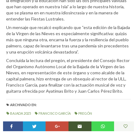
la emigración y la educación han sido las dos principales válvulas
que han operado en nuestra Isla” a lo largo de nuestra historia,
que se plasma en en nuestra idiosincrasia y en la manera de
entender las Fiestas Lustrales.
Un mensaje que recalcó explicando que “esta edición de la Bajada
de la Virgen de las Nieves es especialmente significativa: quizás
más que ninguna otra, encarna la fuerza y la resiliencia del pueblo
palmero, capaz de levantarse tras una pandemia sin precedentes
y una erupción volcánica devastadora”.
Concluida la lectura del pregón, el presidente del Consejo Rector
del Organismo Autónomo Local de la Bajada de la Virgen de las
Nieves, en representación de este órgano y como alcalde de la
capital palmera, hizo entrega de un obsequio al rector de la ULL,
Francisco García, para finalizar con la actuación musical de voz y
guitarra ofrecida por Ayatimas Brito y Juan Carlos Pérez Brito.
ARCHIVADO EN:
BAJADA 2025
FRANCISCO GARCÍA
PREGÓN