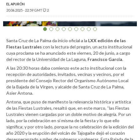
EL APURÓN
20.06.2025 - 22:59 GMT
2
Santa Cruz de La Palma da inicio oficial a la
LXX edición de las
Fiestas Lustrales
con la lectura del pregón, un acto institucional
cuya proclama se ha anunciado este viernes, 20 de junio, a cargo
del rector de la Universidad de La Laguna,
Francisco García
.
A las 20:30 horas daba comienzo este acto institucional con la
recepción de autoridades, invitados, vecinas y vecinos, por el
presidente del Consejo Rector del Organismo Autónomo Local
de la Bajada de la Virgen, y alcalde de Santa Cruz de La Palma,
Asier Antona.
Antona, que puso de manifiesto la relevancia histórica y artística
de las Fiestas Lustrales, resaltó que, en este marco, “las Fiestas
Lustrales vienen cargadas por un doble motivo de alegría. Por un
lado, por la celebración en sí misma de la fiesta y lo que ello
significa; y por otro lado, porque la no celebración de la edición del
año 2020 y la erupción del volcán de Tajogaite dejó el corazón
desesperanzado a miles de palmeros y palmeras. Esta Bajada de la