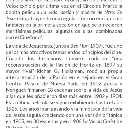
Velox exhibió por última vez en el Circo de Marte la
bonita película
La vida, pasión y muerte de Ntro. Sr.
Jesucristo
, atrayendo una regular concurrencia, como
también en la primera sección en que se ofrecieron
meritísimas películas, algunas de ellas, combinadas
con el Cinéfono”.
La vida de Jesucristo, junto a
Ben Hur
(1907), fue uno
de los más atractivos temas en los principios del cine.
Cuando los hermanos Lumiere rodaron “una
reconstrucción de la Pasión de Horitz en 1897 su
mayor rival” Richar G. Hollaman, rodó su propia
interpre­tación de la Pasión en el tejado en el Gran
Central Palace de Nueva York. En 1902 Zecca y
Nonguet filmaron 18 escenas sobre la vida de Jesús
a las que les añadieron diez más entre 1902 y 1904.
Esta última película se siguió exhibiendo hasta el año
1925. Los años iban pasando y la filmoteca de la vida
de Jesús seguía creciendo con una versión británica
en 1905, en 30 escenas y en 1906
La
Vie du Christ
de
Víctorin Jasset.