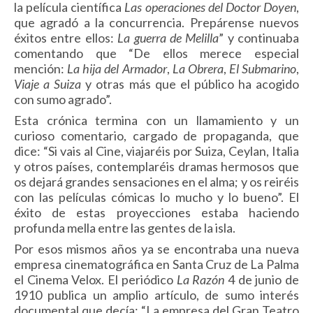
la película científica
Las operacio­nes del Doctor Doyen
,
que agradó a la concurrencia. Prepárense nuevos
éxitos entre ellos:
La guerra de Melilla
” y continuaba
comentando que “De ellos merece espe­cial
mención:
La hija del Armador
,
La Obrera
,
El Submarino
,
Viaje a Suiza
y otras más que el público ha acogido
con sumo agrado”.
Esta crónica termina con un llamamiento y un
curioso comentario, cargado de propaganda, que
dice: “Si vais al Cine, viajaréis por Suiza, Ceylan, Italia
y otros países, contemplaréis dramas hermosos que
os dejará grandes sensaciones en el alma; y os reiréis
con las películas cómicas lo mucho y lo bueno”. El
éxito de estas proyecciones estaba haciendo
profunda mella entre las gentes de la isla.
Por esos mismos años ya se encontraba una nueva
empresa cinematográfica en Santa Cruz de La Palma
el Cinema Velox. El periódico
La Razón
4 de junio de
1910 publica un amplio artículo, de sumo interés
documental que decía: “La empresa del Gran Teatro