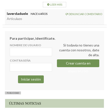
LEER MÁS
laverdaduele
HACE 6 AÑOS
DENUNCIAR COMENTARIO
Articulazo
Para participar, identifícate.
Si todavía no tienes una
NOMBRE DE USUARIO
cuenta con nosotros, date
de alta.
CONTRASEÑA
Crear cuenta en
elapuron.com
PUBLICIDAD
ÚLTIMAS NOTICIAS