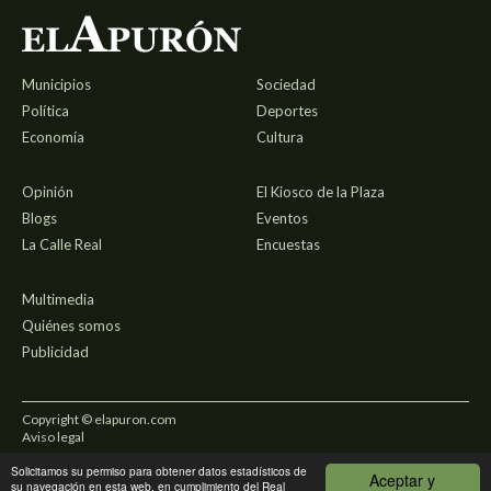
Municipios
Sociedad
Política
Deportes
Economía
Cultura
Opinión
El Kiosco de la Plaza
Blogs
Eventos
La Calle Real
Encuestas
Multimedia
Quiénes somos
Publicidad
Copyright © elapuron.com
Aviso legal
Solicitamos su permiso para obtener datos estadísticos de
Política de privacidad
Aceptar y
su navegación en esta web, en cumplimiento del Real