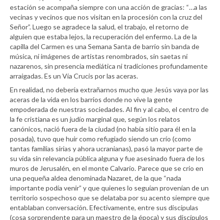
estación se acompaña siempre con una acción de gracias: “…a las
vecinas y vecinos que nos visitan en la procesión con la cruz del
Señor”. Luego se agradece la salud, el trabajo, el retorno de
alguien que estaba lejos, la recuperación del enfermo. La de la
capilla del Carmen es una Semana Santa de barrio sin banda de
música, ni imágenes de artistas renombrados, sin saetas ni
nazarenos, sin presencia mediática ni tradiciones profundamente
arraigadas. Es un Vía Crucis por las aceras.
En realidad, no debería extrañarnos mucho que Jesús vaya por las
aceras de la vida en los barrios donde no vive la gente
empoderada de nuestras sociedades. Al fin y al cabo, el centro de
la fe cristiana es un judío marginal que, según los relatos
canónicos, nació fuera de la ciudad (no había sitio para él en la
posada), tuvo que huir como refugiado siendo un crío (como
tantas familias sirias y ahora ucranianas), pasó la mayor parte de
su vida sin relevancia pública alguna y fue asesinado fuera de los
muros de Jerusalén, en el monte Calvario. Parece que se crio en
una pequeña aldea denominada Nazaret, de la que “nada
importante podía venir” y que quienes lo seguían provenían de un
territorio sospechoso que se delataba por su acento siempre que
entablaban conversación. Efectivamente, entre sus discípulas
(cosa sorprendente para un maestro de la época) y sus discípulos