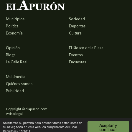
Municipios
Sociedad
Política
Deportes
Economía
Cultura
Opinión
El Kiosco de la Plaza
Blogs
Eventos
La Calle Real
Encuestas
Multimedia
Quiénes somos
Publicidad
Copyright © elapuron.com
Aviso legal
Solicitamos su permiso para obtener datos estadísticos de
Política de privacidad
Aceptar y
su navegación en esta web, en cumplimiento del Real
continuar
Decreto-ley 13/2012.