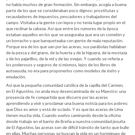
no había muchos de gran formación. Sin embargo, acogía a buena
parte de los que se consideraban poco dignos: prostitutas y
recaudadores de impuestos, pescadores y trabajadores del
campo. Visitaba a la gente con lepra y no tenía lugar propio en el
que reclinar la cabeza. Así que entre los rumores de la época
estaban aquellos en los que se aseguraba que era un comelón y
un borracho y que banqueteaba con gente de mala reputación.
Porque era de los que van por las aceras, sus parábolas hablaban
de la pesca y del grano, de la huerta y de la higuera, de la mostaza
y de los pajarillos, de la vid y de las ovejas. Y cuando se refería a
los poderosos y seguros de sí mismos, lejos de los libros de
autoayuda, no era para proponerlos como modelos de éxito y
emulación.
Así que la pequeña comunidad católica de la capilla del Carmen,
en El Agustino, no anda muy desencaminada de su Maestro: una
presencia de fe compartida que discurre por las aceras
aprendiendo a vivir y proclamar una buena noticia para los pobres:
que Dios es amor y está de su lado. Y es que las aceras de Lima
tienen mucha vida. Cuando vuelvo caminando desde la oficina
donde trabajo en el barrio de Breña a nuestra comunidad jesuita
de El Agustino, las aceras son de difícil tránsito de tanto que bulle
en ellas. Muchas personas se buscan la vida en un hormigueo de