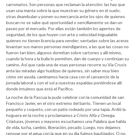
carromatos. Son personas que reclaman la atención: las hay que
usan una manta sobre la que muestran su género en el suelo;
otras deambulan y ponen su mercancía ante los ojos de quienes
buscan no se sabe qué oportunidad o sencillamente se dan un
paseo por el mercado. Por ellas están también los agentes de
seguridad, de los que huyen con arte y velocidad inigualable
quienes no tienen licencia para vender; sentadas sobre las aceras
levantan sus manos personas mendigantes, a las que las cosas no
fueron tan bien; algunos dormitan sobre cartones y allí mismo,
cuando la hora y la bulla lo permiten, dan de cuerpo y continúan su
camino. Así que cada una de esas personas recorre su Vía Crucis
ante las miradas algo huidizas de quienes, sin saber muy bien
cómo ser ayuda, caminamos hacia casa con el cansancio de la
jornada laboral y con el sol a nuestras espaldas poniéndose allí
donde intuimos que está el Pacífico.
La noche de la Pascua la pude celebrar con la comunidad de san
Francisco Javier, en el otro extremo del barrio. Tienen un local
pequeño y coqueto, con un patio rodeado por una tapia. Ardió la
hoguera en la noche y proclamamos a Cristo Alfa y Omega.
Criaturas, jóvenes y mayores escuchamos una Palabra que habla
de vida, lucha, cambio, liberación, pecado. Luego, nos dejamos
renovar por el agua con la que en su día fuimos bautizados. O no.