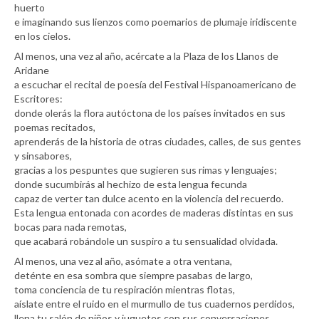
huerto
e imaginando sus lienzos como poemarios de plumaje iridiscente
en los cielos.
Al menos, una vez al año, acércate a la Plaza de los Llanos de
Aridane
a escuchar el recital de poesía del Festival Hispanoamericano de
Escritores:
donde olerás la flora autóctona de los países invitados en sus
poemas recitados,
aprenderás de la historia de otras ciudades, calles, de sus gentes
y sinsabores,
gracias a los pespuntes que sugieren sus rimas y lenguajes;
donde sucumbirás al hechizo de esta lengua fecunda
capaz de verter tan dulce acento en la violencia del recuerdo.
Esta lengua entonada con acordes de maderas distintas en sus
bocas para nada remotas,
que acabará robándole un suspiro a tu sensualidad olvidada.
Al menos, una vez al año, asómate a otra ventana,
deténte en esa sombra que siempre pasabas de largo,
toma conciencia de tu respiración mientras flotas,
aíslate entre el ruido en el murmullo de tus cuadernos perdidos,
llena tu salón de niños y juguetes con sus conversaciones