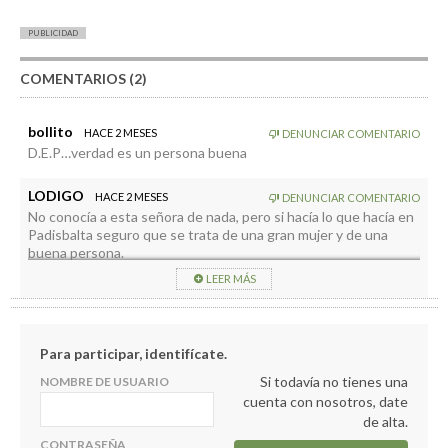
PUBLICIDAD
COMENTARIOS (2)
bollito
HACE 2 MESES
DENUNCIAR COMENTARIO
D.E.P…verdad es un persona buena
LODIGO
HACE 2 MESES
DENUNCIAR COMENTARIO
No conocía a esta señora de nada, pero si hacía lo que hacía en
Padisbalta seguro que se trata de una gran mujer y de una
buena persona.
Mas personas como ella hacen falta en el mundo y en la vida de
LEER MÁS
las personas
DEP SEÑORA
Para participar, identifícate.
Si todavía no tienes una
NOMBRE DE USUARIO
cuenta con nosotros, date
de alta.
CONTRASEÑA