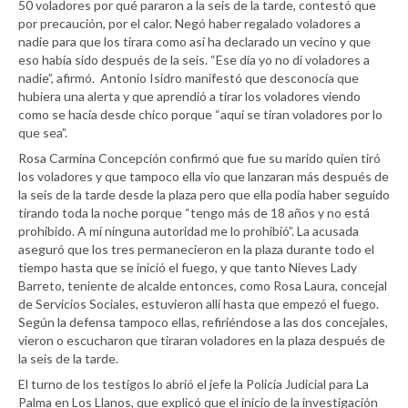
50 voladores por qué pararon a la seis de la tarde, contestó que
por precaución, por el calor. Negó haber regalado voladores a
nadie para que los tirara como así ha declarado un vecino y que
eso había sido después de la seis. “Ese día yo no di voladores a
nadie”, afirmó. Antonio Isidro manifestó que desconocía que
hubiera una alerta y que aprendió a tirar los voladores viendo
como se hacía desde chico porque “aquí se tiran voladores por lo
que sea”.
Rosa Carmina Concepción confirmó que fue su marido quien tiró
los voladores y que tampoco ella vio que lanzaran más después de
la seis de la tarde desde la plaza pero que ella podía haber seguido
tirando toda la noche porque “tengo más de 18 años y no está
prohibido. A mí ninguna autoridad me lo prohibió”. La acusada
aseguró que los tres permanecieron en la plaza durante todo el
tiempo hasta que se inició el fuego, y que tanto Nieves Lady
Barreto, teniente de alcalde entonces, como Rosa Laura, concejal
de Servicios Sociales, estuvieron allí hasta que empezó el fuego.
Según la defensa tampoco ellas, refiriéndose a las dos concejales,
vieron o escucharon que tiraran voladores en la plaza después de
la seis de la tarde.
El turno de los testigos lo abrió el jefe la Policía Judicial para La
Palma en Los Llanos, que explicó que el inicio de la investigación