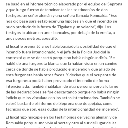
se basó en el informe técnico elaborado por el equipo del Seprona
y que luego fueron determinantes los testimonios de dos
testigos, un señor alemán y una señora llamada Romualda. “Eso
nos dio base para establecer una hipótesis y que el incendio se
pudo producir de la fiesta de Tigalate y un volador”, dijo. Los
testigos lo ubican en unos bancales, por debajo de la ermita, a
unos pocos metros, apostilló.
El fiscal le preguntó si se había barajado la posibilidad de que el
incendio fuera intencionado, y el jefe de la Policía Judicial le
contestó que se descartó porque no había ningún indicio. “Se
habló de una furgoneta blanca que la habían visto en un camino
cerca de donde se había producido el incendio y que al lado de
esta furgoneta había otros focos. Y decían que el ocupante de
esa furgoneta podía haber provocado el incendio de forma
intencionada. También hablaban de otra persona, pero a lo largo
de las declaraciones se fue descartando porque no había ningún
indicio que los vinculara con los actos intencionados. También se
valoró bastante el informe del Seprona que despejaba, como
técnicos que son, esas dudas de la intencionalidad del incendio”.
El fiscal hizo hincapié en los testimonios del vecino alemán y de
Romualda porque uno vivía al norte y otro al sur del lugar de las