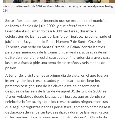
Juicio por el incendio de 2009 en Mazo. Momento en el que declara el primer testigo.
D.M.
Siete años después del incendio que se produjo en el municipio
de Mazo a finales de julio 2009 -y que afectó también a
Fuencaliente quemando casi 4.000 hectáras-, durante la
celebración de las fiestas del barrio de Tigalate, ha comenzado el
juicio en el Juzgado de lo Penal Número 7 de Santa Cruz de
Tenerife, con sede en Santa Cruz de La Palma, contra las tres
personas, miembros de la Comisión de Fiestas, acusadas de un
delito de incendio forestal causado por imprudencia grave y para
las que la fiscalía pide una pena de siete años y seis meses de
prisión.
A tenor de lo visto en este primer día de vista, en el que fueron
interrogados los tres acusados y empezaron a declarar los
primeros testigos, una de las claves está en determinar si
después de las seis de la tarde de aquel 31 de julio de 2009 se
tiraron voladores desde la plaza de Tigalate, que es donde se
celebraba la fiesta, algo que los tres acusados niegan, mientras
que según preguntas hechas por el fiscal, tomando como base la
declaración de varios testigos realizada durante la investigación
de los hechos, sí se lanzaron más cohetes después. El inicio de