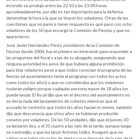
incendio se produjo entre las 22.50 y las 23:00 horas
aproximadamente, por ello es tan importante para la defensa
determinar la hora a la que se tiraron los voladores. Otras de las
cuestiones que no parece tener respuesta es qué pasó con ocho
voladores de los 50 que encargó la Comisión de Fiestas y que no
aparecieron.
José Javier Hernández Péréz, presidente de la Comisión de
Fiestas desde 2004, fue el primero en intervenir para responder a
las preguntas del fiscal y a las de su abogado, asegurando que
ninguna autoridad los avisó de que hubiera alguna prohibición
para tirar voladores pese a que todos conocían el programa de las
fiestas (el ayuntamiento tenía el programa con todos los actos
como todos los años) y que no consideraba que los voladores
tuvieran peligro porque cualquier persona mayor de 18 años los
puede lanzar. El fiscal dijo que en el decreto del ayuntamiento no
se decía nada del lanzamiento de cohetes mientras que el
acusado le contestó que todos los años hacían lo mismo, también
dijo que desconocía que otros años se hubieran producido
conatos por voladores. De las 50 unidades, dijo que el jueves 30
se lanzaron dos, y el 31 cuatro a las seis de la tarde, aunque luego
se contradijo, y que los lanzó Antonio Isidro. Aseguró que no
sabían que había situación de alerta y que después de la seis de la