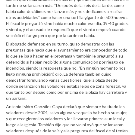
tarde no se lanzaron más. “Después de la seis de la tarde, como
había calor decidimos nos lanzar más y nos dedicamos a realizar
otras actividades” como hacer una tortilla gigante de 500 huevos.
El fiscal le preguntó si no había mucho calor ese día, 39-40 grados,
y viento, y el acusado le respondió que el viento empezó cuando
se inició el fuego pero que por la tarde no había.
El abogado defensor, en su turno, quiso demostrar con las
preguntas que hacía que el ayuntamiento era conocedor de todo
lo que se iba a hacer en el programa y también le preguntó a su
defendido si habían recibido alguna comunicación por riesgo de
incendios, siendo la respuesta que no. “En ningún momento nos
llegó ninguna prohibición”, dijo. La defensa también quiso
demostrar formulando varias cuestiones, que la plaza desde
donde se lanzaron los voladores estaba lejos de zona forestal, ya
que tanto por debajo como por encima de la plaza hay carretera y
un párking.
Antonio Isidro González Goya declaró que siempre ha tirado los
voladores desde 2004, salvo alguna vez que lo ha hecho su mujer,
y que recogieron los voladores y los llevaron primero a un local y
luego a la iglesia. También dijo que no vio ni oyó que se lanzaran
voladores después de la seis y a la pregunta del fiscal de si tenían