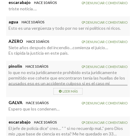
escarabajo
HACE 10 AÑOS
DENUNCIAR COMENTARIO
triste noticia….
agua
HACE 10 AÑOS
DENUNCIAR COMENTARIO
Esto es una vergüenza y todo por no ser ni políticos ni ricos.
AZERO
HACE 10 AÑOS
DENUNCIAR COMENTARIO
Siete años después del incendio…comienza el juicio…
Es rápida la justicia en este país.
pinolin
HACE 10 AÑOS
DENUNCIAR COMENTARIO
lo que no esta juridicamente prohibido esta juridicamente
permitido ese cohete que encontraron tenia las huellas de los
acusados eso es un accidente culposo si es el caso mi
pregunta es donde estaban las autoridades de seprona porque
LEER MÁS
tardaron tando en desifrar lo que pasaba quieren buscar un
culpable y donde estan los culplables de todos los incendios de
GALVA
HACE 10 AÑOS
DENUNCIAR COMENTARIO
la palma ustedes estan seguros que las personas acusadas
Espero que los condenen…
tiraron los cohetes para dañar el entorno y perjudicar a los
vecinos hay que estar pendiente de este juicio aqui hay algo
encerrado
escarabajo
HACE 10 AÑOS
DENUNCIAR COMENTARIO
El jefe de policía dice” creo… ” ” si no recuerdp mal..” pero Dios
mio ¿que base de ciencia es esta? Me he quedado en 33…