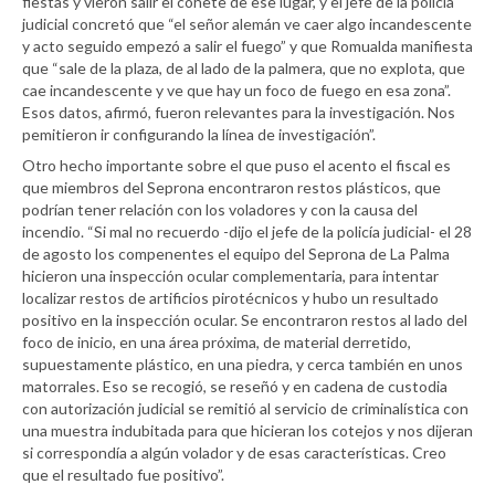
fiestas y vieron salir el cohete de ese lugar, y el jefe de la policía
judicial concretó que “el señor alemán ve caer algo incandescente
y acto seguido empezó a salir el fuego” y que Romualda manifiesta
que “sale de la plaza, de al lado de la palmera, que no explota, que
cae incandescente y ve que hay un foco de fuego en esa zona”.
Esos datos, afirmó, fueron relevantes para la investigación. Nos
pemitieron ir configurando la línea de investigación”.
Otro hecho importante sobre el que puso el acento el fiscal es
que miembros del Seprona encontraron restos plásticos, que
podrían tener relación con los voladores y con la causa del
incendio. “Si mal no recuerdo -dijo el jefe de la policía judicial- el 28
de agosto los compenentes el equipo del Seprona de La Palma
hicieron una inspección ocular complementaria, para intentar
localizar restos de artificios pirotécnicos y hubo un resultado
positivo en la inspección ocular. Se encontraron restos al lado del
foco de inicio, en una área próxima, de material derretido,
supuestamente plástico, en una piedra, y cerca también en unos
matorrales. Eso se recogió, se reseñó y en cadena de custodia
con autorización judicial se remitió al servicio de criminalística con
una muestra indubitada para que hicieran los cotejos y nos dijeran
si correspondía a algún volador y de esas características. Creo
que el resultado fue positivo”.