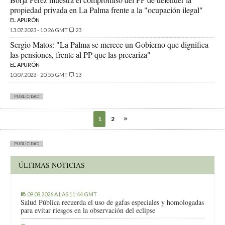
propiedad privada en La Palma frente a la "ocupación ilegal"
EL APURÓN
13.07.2023 - 10:26 GMT
23
Sergio Matos: "La Palma se merece un Gobierno que dignifica
las pensiones, frente al PP que las precariza"
EL APURÓN
10.07.2023 - 20:55 GMT
13
PUBLICIDAD
1
2
PUBLICIDAD
ÚLTIMAS NOTICIAS
09.08.2026 A LAS 11:44 GMT
Salud Pública recuerda el uso de gafas especiales y homologadas
para evitar riesgos en la observación del eclipse