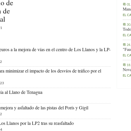
do de
01
n de
Manc
EL C
al
30
1
Todo
EL C
24
uros a la mejora de vías en el centro de Los Llanos y la LP-
"Fau
EL C
2
18
Nove
ara minimizar el impacto de los desvíos de tráfico por el
EL C
23
vía al Llano de Tenagua
ejora y asfaltado de las pistas del Porís y Gigil
2
Los Llanos por la LP2 tras su reasfaltado
4