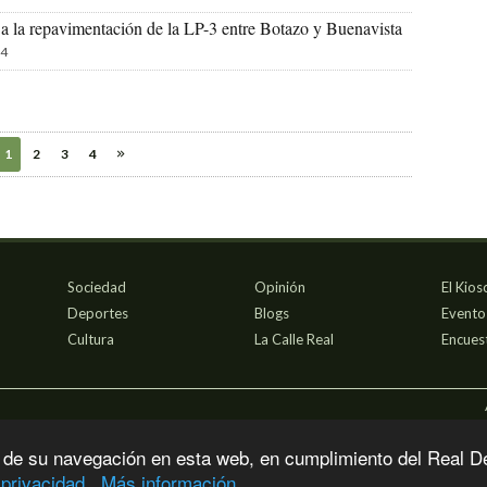
a la repavimentación de la LP-3 entre Botazo y Buenavista
4
1
2
3
4
Sociedad
Opinión
El Kios
Deportes
Blogs
Evento
Cultura
La Calle Real
Encues
 de su navegación en esta web, en cumplimiento del Real D
 privacidad
Más información