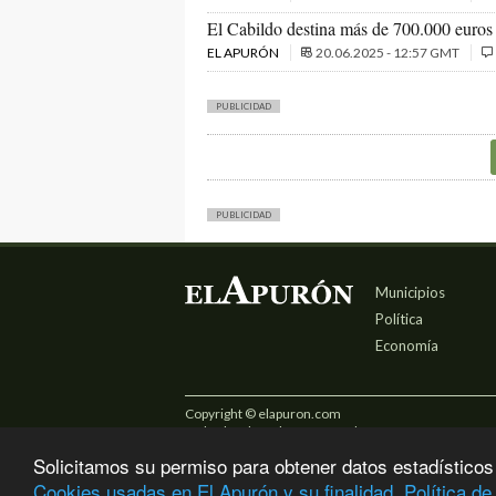
El Cabildo destina más de 700.000 euros 
EL APURÓN
20.06.2025 - 12:57 GMT
PUBLICIDAD
PUBLICIDAD
Municipios
Política
Economía
Copyright © elapuron.com
Todos los derechos reservados
Solicitamos su permiso para obtener datos estadísticos
Cookies usadas en El Apurón y su finalidad
Política de