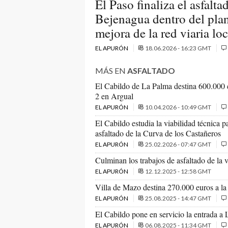
El Paso finaliza el asfalta
Bejenagua dentro del pla
mejora de la red viaria loc
EL APURÓN
18.06.2026 - 16:23 GMT
MÁS EN
ASFALTADO
El Cabildo de La Palma destina 600.000 e
2 en Argual
EL APURÓN
10.04.2026 - 10:49 GMT
El Cabildo estudia la viabilidad técnica p
asfaltado de la Curva de los Castañeros
EL APURÓN
25.02.2026 - 07:47 GMT
Culminan los trabajos de asfaltado de la 
EL APURÓN
12.12.2025 - 12:58 GMT
Villa de Mazo destina 270.000 euros a la m
EL APURÓN
25.08.2025 - 14:47 GMT
El Cabildo pone en servicio la entrada a 
EL APURÓN
06.08.2025 - 11:34 GMT