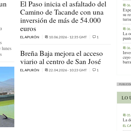
 un
El Paso inicia el asfaltado del
06
Camino de Tacande con una
Expe
su r
inversión de más de 54.000
turis
euros
3
06
La o
EL APURÓN
10.06.2026 - 12:35 GMT
1
punt
s
 lunes
06
Breña Baja mejora el acceso
Inve
s
cuyo
viario al centro de San José
barr
EL APURÓN
22.04.2026 - 10:23 GMT
1
PUBLICID
LO 
05
La d
EL C