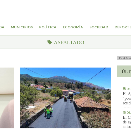
DA
MUNICIPIOS
POLÍTICA
ECONOMÍA
SOCIEDAD
DEPORT
ASFALTADO
PUBLICID
ÚLT
06
El A
"pon
resi
06
El C
de ay
auto