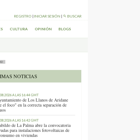
REGISTRO
|
INICIAR SESIÓN
|
BUSCAR
ES
CULTURA
OPINIÓN
BLOGS
AD
IMAS NOTICIAS
.08.2026 A LAS 16:44 GMT
yuntamiento de Los Llanos de Aridane
e el foco" en la correcta separación de
duos
.08.2026 A LAS 16:42 GMT
abildo de La Palma abre la convocatoria
udas para instalaciones fotovoltaicas de
consumo en viviendas