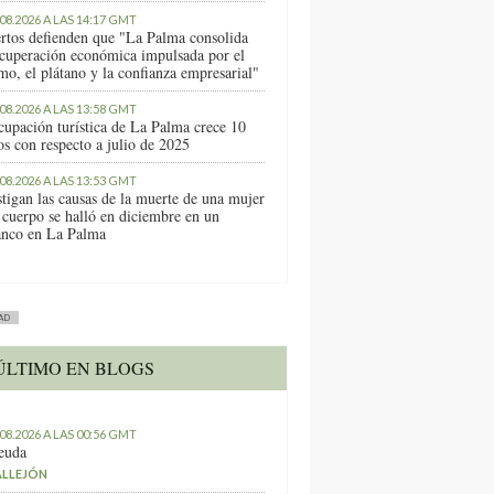
.08.2026 A LAS 14:17 GMT
rtos defienden que "La Palma consolida
ecuperación económica impulsada por el
mo, el plátano y la confianza empresarial"
.08.2026 A LAS 13:58 GMT
cupación turística de La Palma crece 10
os con respecto a julio de 2025
.08.2026 A LAS 13:53 GMT
stigan las causas de la muerte de una mujer
 cuerpo se halló en diciembre en un
anco en La Palma
AD
ÚLTIMO EN BLOGS
.08.2026 A LAS 00:56 GMT
euda
ALLEJÓN