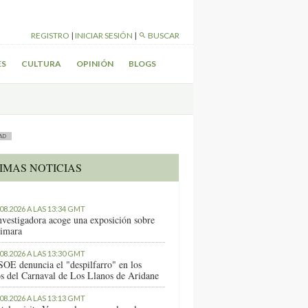
REGISTRO
|
INICIAR SESIÓN
|
BUSCAR
ES
CULTURA
OPINIÓN
BLOGS
AD
IMAS NOTICIAS
.08.2026 A LAS 13:34 GMT
nvestigadora acoge una exposición sobre
imara
.08.2026 A LAS 13:30 GMT
SOE denuncia el "despilfarro" en los
os del Carnaval de Los Llanos de Aridane
.08.2026 A LAS 13:13 GMT