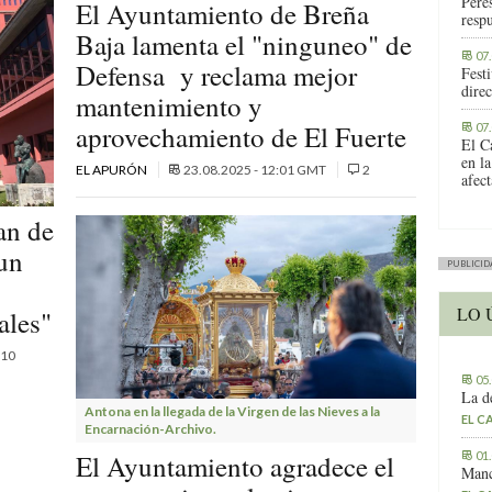
Peres
El Ayuntamiento de Breña
respu
Baja lamenta el "ninguneo" de
07
Defensa y reclama mejor
Fest
direc
mantenimiento y
aprovechamiento de El Fuerte
07
El C
en la
EL APURÓN
23.08.2025 - 12:01 GMT
2
afec
an de
 un
PUBLICID
LO 
tales"
10
05
La d
Antona en la llegada de la Virgen de las Nieves a la
EL C
Encarnación-Archivo.
01
El Ayuntamiento agradece el
Manc