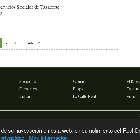
ervicios Sociales de Tazacorte
2
2
3
…
46
Sociedad
Opinión
El Kios
Deportes
Blogs
Evento
Cultura
La Calle Real
Encues
 de su navegación en esta web, en cumplimiento del Real D
 privacidad
Más información