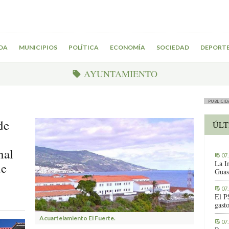
DA
MUNICIPIOS
POLÍTICA
ECONOMÍA
SOCIEDAD
DEPORT
AYUNTAMIENTO
PUBLICID
de
ÚLT
nal
07
La I
de
Guas
07
El P
gast
Acuartelamiento El Fuerte.
07