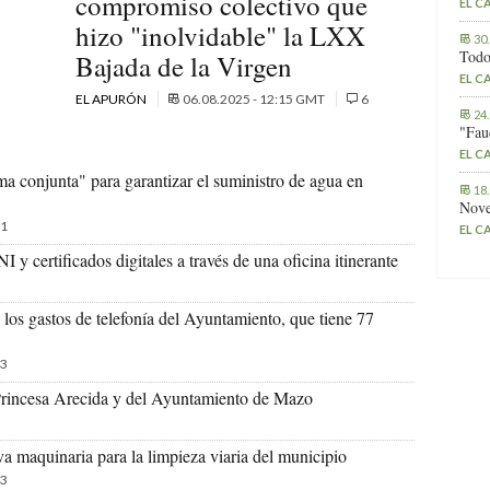
compromiso colectivo que
EL C
hizo "inolvidable" la LXX
30
Todo
Bajada de la Virgen
EL C
EL APURÓN
06.08.2025 - 12:15 GMT
6
24
"Fau
EL C
a conjunta" para garantizar el suministro de agua en
18
Nove
1
EL C
 y certificados digitales a través de una oficina itinerante
n los gastos de telefonía del Ayuntamiento, que tiene 77
3
 Princesa Arecida y del Ayuntamiento de Mazo
 maquinaria para la limpieza viaria del municipio
3