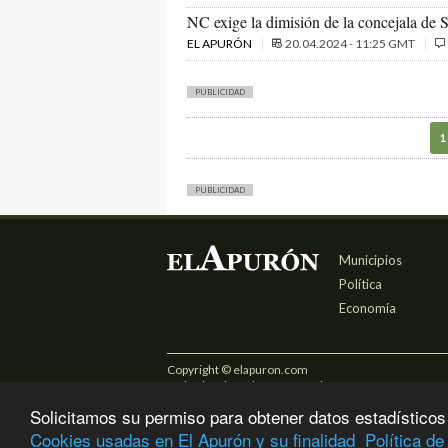
NC exige la dimisión de la concejala de S
EL APURÓN
20.04.2024 - 11:25 GMT
PUBLICIDAD
1
PUBLICIDAD
Municipios
Política
Economía
Copyright © elapuron.com
Todos los derechos reservados
Solicitamos su permiso para obtener datos estadísticos
Cookies usadas en El Apurón y su finalidad
Política de