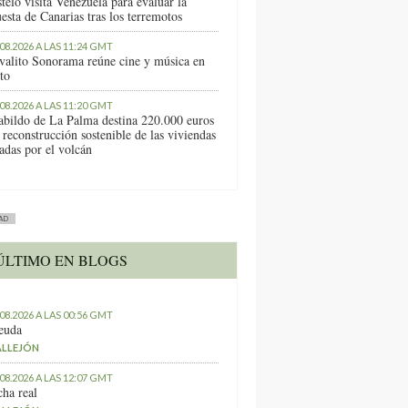
telo visita Venezuela para evaluar la
esta de Canarias tras los terremotos
.08.2026 A LAS 11:24 GMT
ivalito Sonorama reúne cine y música en
to
.08.2026 A LAS 11:20 GMT
abildo de La Palma destina 220.000 euros
 reconstrucción sostenible de las viviendas
tadas por el volcán
AD
ÚLTIMO EN BLOGS
.08.2026 A LAS 00:56 GMT
euda
ALLEJÓN
.08.2026 A LAS 12:07 GMT
ha real