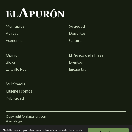
Municipios
Sociedad
Política
Deportes
Economía
Cultura
Opinión
El Kiosco de la Plaza
Blogs
Eventos
La Calle Real
Encuestas
Multimedia
Quiénes somos
Publicidad
Copyright © elapuron.com
Aviso legal
Solicitamos su permiso para obtener datos estadísticos de
Política de privacidad