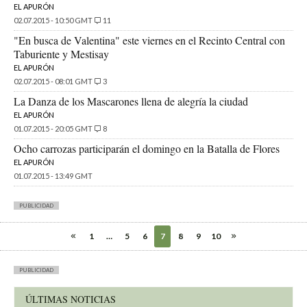
EL APURÓN
02.07.2015 - 10:50 GMT
11
"En busca de Valentina" este viernes en el Recinto Central con
Taburiente y Mestisay
EL APURÓN
02.07.2015 - 08:01 GMT
3
La Danza de los Mascarones llena de alegría la ciudad
EL APURÓN
01.07.2015 - 20:05 GMT
8
Ocho carrozas participarán el domingo en la Batalla de Flores
EL APURÓN
01.07.2015 - 13:49 GMT
PUBLICIDAD
1
…
5
6
7
8
9
10
PUBLICIDAD
ÚLTIMAS NOTICIAS