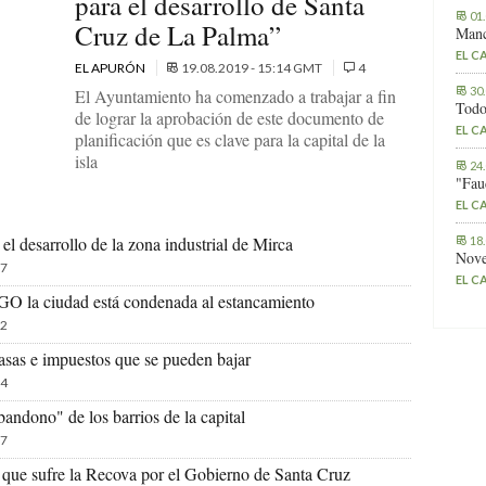
para el desarrollo de Santa
01
Cruz de La Palma”
Manc
EL C
EL APURÓN
19.08.2019 - 15:14 GMT
4
30
El Ayuntamiento ha comenzado a trabajar a fin
Todo
de lograr la aprobación de este documento de
EL C
planificación que es clave para la capital de la
isla
24
"Fau
EL C
l desarrollo de la zona industrial de Mirca
18
Nove
7
EL C
PGO la ciudad está condenada al estancamiento
2
tasas e impuestos que se pueden bajar
4
andono" de los barrios de la capital
7
que sufre la Recova por el Gobierno de Santa Cruz