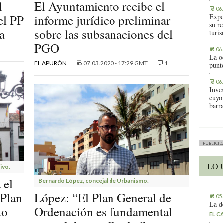
l
El Ayuntamiento recibe el
06
el PP
informe jurídico preliminar
Expe
su r
a
sobre las subsanaciones del
turis
PGO
06
La o
EL APURÓN
07.03.2020 - 17:29 GMT
1
punt
06
Inve
cuyo
barr
PUBLICID
LO 
ivo.
 el
Bernardo López, concejal de Urbanismo.
 Plan
López: “El Plan General de
05
La d
to
Ordenación es fundamental
EL C