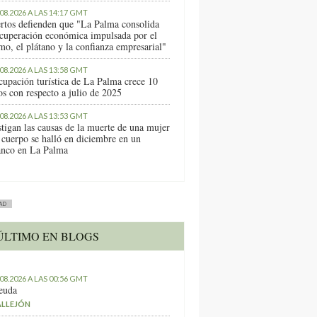
.08.2026 A LAS 14:17 GMT
rtos defienden que "La Palma consolida
ecuperación económica impulsada por el
mo, el plátano y la confianza empresarial"
.08.2026 A LAS 13:58 GMT
cupación turística de La Palma crece 10
os con respecto a julio de 2025
.08.2026 A LAS 13:53 GMT
stigan las causas de la muerte de una mujer
 cuerpo se halló en diciembre en un
anco en La Palma
AD
ÚLTIMO EN BLOGS
.08.2026 A LAS 00:56 GMT
euda
ALLEJÓN