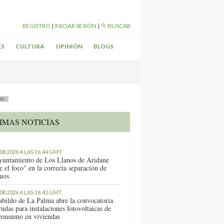
REGISTRO
|
INICIAR SESIÓN
|
BUSCAR
ES
CULTURA
OPINIÓN
BLOGS
AD
IMAS NOTICIAS
.08.2026 A LAS 16:44 GMT
yuntamiento de Los Llanos de Aridane
e el foco" en la correcta separación de
duos
.08.2026 A LAS 16:42 GMT
abildo de La Palma abre la convocatoria
udas para instalaciones fotovoltaicas de
consumo en viviendas