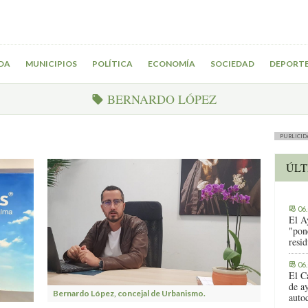
DA
MUNICIPIOS
POLÍTICA
ECONOMÍA
SOCIEDAD
DEPORT
BERNARDO LÓPEZ
PUBLICID
ÚLT
06
El A
"pon
resi
06
El C
de ay
Bernardo López, concejal de Urbanismo.
auto