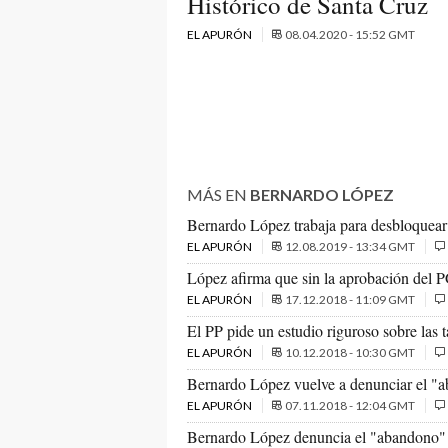
Histórico de Santa Cruz
EL APURÓN
08.04.2020 - 15:52 GMT
MÁS EN
BERNARDO LÓPEZ
Bernardo López trabaja para desbloquear e
EL APURÓN
12.08.2019 - 13:34 GMT
López afirma que sin la aprobación del 
EL APURÓN
17.12.2018 - 11:09 GMT
El PP pide un estudio riguroso sobre las 
EL APURÓN
10.12.2018 - 10:30 GMT
Bernardo López vuelve a denunciar el "ab
EL APURÓN
07.11.2018 - 12:04 GMT
Bernardo López denuncia el "abandono" 