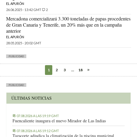
EL APURÓN
26.06.2025 - 13:42 GMT
2
Mercadona comercializará 3.300 toneladas de papas procedentes
de Gran Canaria y Tenerife, un 20% más que en la campaña
anterior
EL APURÓN
28.05.2025 - 20:02 GMT
PUBLICIDAD
1
2
3
…
18
PUBLICIDAD
ÚLTIMAS NOTICIAS
07.08.2026 A LAS 19:19 GMT
Fuencaliente inaugura el nuevo Mirador de Las Indias
07.08.2026 A LAS 19:12 GMT
Tazacorte adjudica la climatización de la piscina municipal