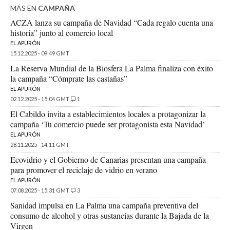
MÁS EN
CAMPAÑA
ACZA lanza su campaña de Navidad “Cada regalo cuenta una
historia” junto al comercio local
EL APURÓN
15.12.2025 - 09:49 GMT
La Reserva Mundial de la Biosfera La Palma finaliza con éxito
la campaña “Cómprate las castañas”
EL APURÓN
02.12.2025 - 15:04 GMT
1
El Cabildo invita a establecimientos locales a protagonizar la
campaña ‘Tu comercio puede ser protagonista esta Navidad’
EL APURÓN
28.11.2025 - 14:11 GMT
Ecovidrio y el Gobierno de Canarias presentan una campaña
para promover el reciclaje de vidrio en verano
EL APURÓN
07.08.2025 - 15:31 GMT
3
Sanidad impulsa en La Palma una campaña preventiva del
consumo de alcohol y otras sustancias durante la Bajada de la
Virgen