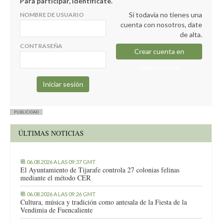
Para participar, identifícate.
Si todavía no tienes una
NOMBRE DE USUARIO
cuenta con nosotros, date
de alta.
CONTRASEÑA
Crear cuenta en
elapuron.com
PUBLICIDAD
ÚLTIMAS NOTICIAS
06.08.2026 A LAS 09:37 GMT
El Ayuntamiento de Tijarafe controla 27 colonias felinas
mediante el método CER
06.08.2026 A LAS 09:26 GMT
Cultura, música y tradición como antesala de la Fiesta de la
Vendimia de Fuencaliente