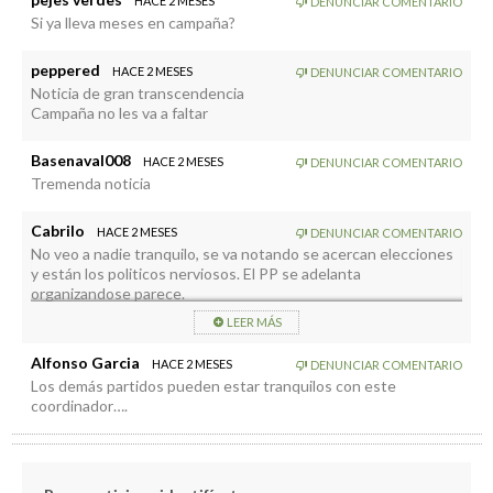
HACE 2 MESES
DENUNCIAR COMENTARIO
Si ya lleva meses en campaña?
peppered
HACE 2 MESES
DENUNCIAR COMENTARIO
Noticia de gran transcendencia
Campaña no les va a faltar
Basenaval008
HACE 2 MESES
DENUNCIAR COMENTARIO
Tremenda noticia
Cabrilo
HACE 2 MESES
DENUNCIAR COMENTARIO
No veo a nadie tranquilo, se va notando se acercan elecciones
y están los politicos nerviosos. El PP se adelanta
organizandose parece.
LEER MÁS
Alfonso Garcia
HACE 2 MESES
DENUNCIAR COMENTARIO
Los demás partidos pueden estar tranquilos con este
coordinador….