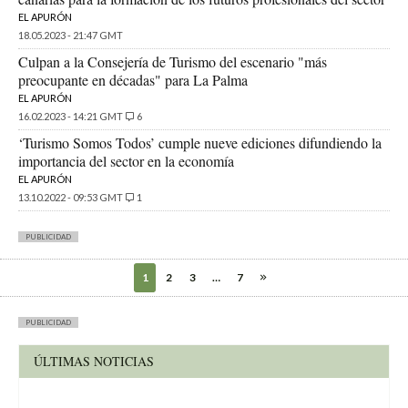
EL APURÓN
18.05.2023 - 21:47 GMT
Culpan a la Consejería de Turismo del escenario "más
preocupante en décadas" para La Palma
EL APURÓN
16.02.2023 - 14:21 GMT
6
‘Turismo Somos Todos’ cumple nueve ediciones difundiendo la
importancia del sector en la economía
EL APURÓN
13.10.2022 - 09:53 GMT
1
PUBLICIDAD
1
2
3
…
7
PUBLICIDAD
ÚLTIMAS NOTICIAS