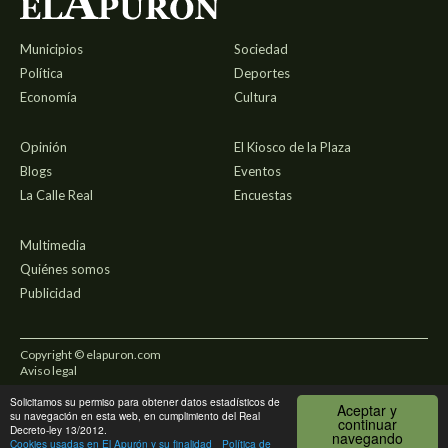
Municipios
Sociedad
Política
Deportes
Economía
Cultura
Opinión
El Kiosco de la Plaza
Blogs
Eventos
La Calle Real
Encuestas
Multimedia
Quiénes somos
Publicidad
Copyright © elapuron.com
Aviso legal
Solicitamos su permiso para obtener datos estadísticos de
Política de privacidad
Aceptar y
su navegación en esta web, en cumplimiento del Real
continuar
Decreto-ley 13/2012.
navegando
Uso de cookies
Cookies usadas en El Apurón y su finalidad
Política de