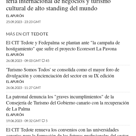
feria internacional de negocios y turismo
cultural de alto standing del mundo
EL APURÓN
25.09.2023 - 23:23 GMT
MÁS EN
CIT TEDOTE
El CIT Tedote y Fedepalma se plantan ante "la campaña de
hostigamiento" que sufre el proyecto Ecoresort La Pavona
EL APURÓN
26.08.2023 - 09:03 GMT
45
'Turismo Somos Todos' se consolida como el mayor foro de
divulgación y concienciación del sector en su IX edición
EL APURÓN
26.06.2023 - 11:27 GMT
La patronal denuncia los "graves incumplimientos" de la
Consejería de Turismo del Gobierno canario con la recuperación
de La Palma
EL APURÓN
19.06.2023 - 09:32 GMT
5
El CIT Tedote renueva los convenios con las universidades
canarias para la formación de los futuros profesionales del sector