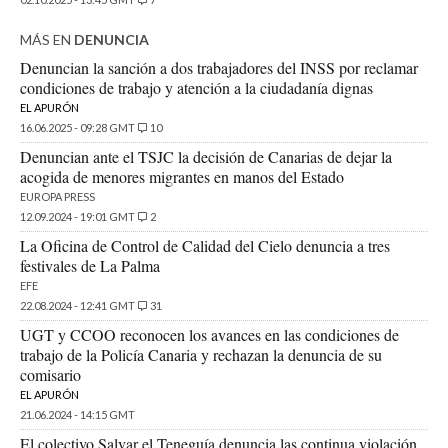
MÁS EN
DENUNCIA
Denuncian la sanción a dos trabajadores del INSS por reclamar
condiciones de trabajo y atención a la ciudadanía dignas
EL APURÓN
16.06.2025 - 09:28 GMT
10
Denuncian ante el TSJC la decisión de Canarias de dejar la
acogida de menores migrantes en manos del Estado
EUROPA PRESS
12.09.2024 - 19:01 GMT
2
La Oficina de Control de Calidad del Cielo denuncia a tres
festivales de La Palma
EFE
22.08.2024 - 12:41 GMT
31
UGT y CCOO reconocen los avances en las condiciones de
trabajo de la Policía Canaria y rechazan la denuncia de su
comisario
EL APURÓN
21.06.2024 - 14:15 GMT
El colectivo Salvar el Teneguía denuncia las continua violación