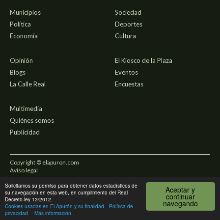
Municipios
Sociedad
Política
Deportes
Economía
Cultura
Opinión
El Kiosco de la Plaza
Blogs
Eventos
La Calle Real
Encuestas
Multimedia
Quiénes somos
Publicidad
Copyright © elapuron.com
Aviso legal
Solicitamos su permiso para obtener datos estadísticos de
Política de privacidad
Aceptar y
su navegación en esta web, en cumplimiento del Real
continuar
Decreto-ley 13/2012.
navegando
Uso de cookies
Cookies usadas en El Apurón y su finalidad
Política de
privacidad
Más información