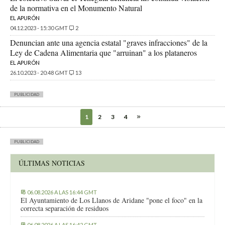
de la normativa en el Monumento Natural
EL APURÓN
04.12.2023 - 15:30 GMT
2
Denuncian ante una agencia estatal "graves infracciones" de la
Ley de Cadena Alimentaria que "arruinan" a los plataneros
EL APURÓN
26.10.2023 - 20:48 GMT
13
PUBLICIDAD
1
2
3
4
PUBLICIDAD
ÚLTIMAS NOTICIAS
06.08.2026 A LAS 16:44 GMT
El Ayuntamiento de Los Llanos de Aridane "pone el foco" en la
correcta separación de residuos
06.08.2026 A LAS 16:42 GMT