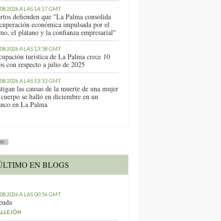
.08.2026 A LAS 14:17 GMT
rtos defienden que "La Palma consolida
ecuperación económica impulsada por el
mo, el plátano y la confianza empresarial"
.08.2026 A LAS 13:58 GMT
cupación turística de La Palma crece 10
os con respecto a julio de 2025
.08.2026 A LAS 13:53 GMT
stigan las causas de la muerte de una mujer
 cuerpo se halló en diciembre en un
anco en La Palma
AD
ÚLTIMO EN BLOGS
.08.2026 A LAS 00:56 GMT
euda
ALLEJÓN