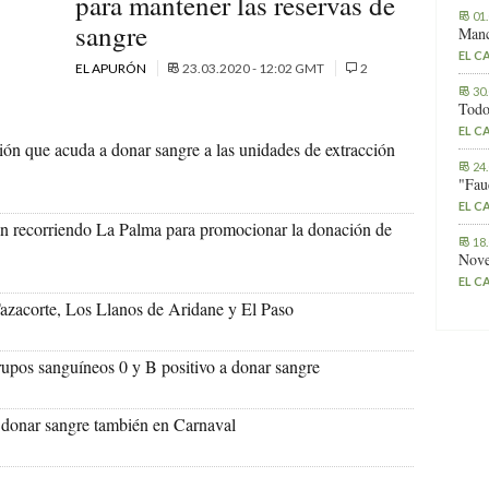
para mantener las reservas de
01
sangre
Manc
EL C
EL APURÓN
23.03.2020 - 12:02 GMT
2
30
Todo
EL C
ión que acuda a donar sangre a las unidades de extracción
24
"Fau
EL C
n recorriendo La Palma para promocionar la donación de
18
Nove
EL C
azacorte, Los Llanos de Aridane y El Paso
upos sanguíneos 0 y B positivo a donar sangre
donar sangre también en Carnaval