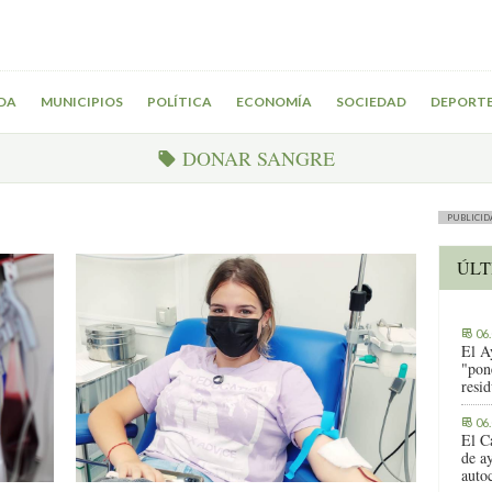
DA
MUNICIPIOS
POLÍTICA
ECONOMÍA
SOCIEDAD
DEPORT
DONAR SANGRE
PUBLICID
ÚLT
06
El A
"pon
resi
06
El C
de ay
auto