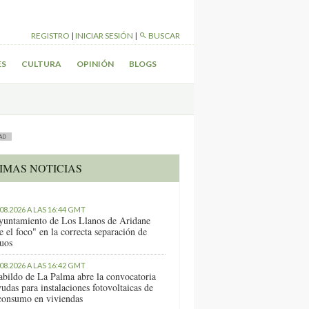
REGISTRO
|
INICIAR SESIÓN
|
BUSCAR
ES
CULTURA
OPINIÓN
BLOGS
AD
IMAS NOTICIAS
.08.2026 A LAS 16:44 GMT
yuntamiento de Los Llanos de Aridane
e el foco" en la correcta separación de
duos
.08.2026 A LAS 16:42 GMT
abildo de La Palma abre la convocatoria
udas para instalaciones fotovoltaicas de
consumo en viviendas