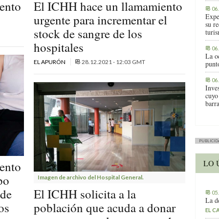
ento
El ICHH hace un llamamiento
06
urgente para incrementar el
Expe
su r
stock de sangre de los
turis
hospitales
06
La o
EL APURÓN
28.12.2021 - 12:03 GMT
punt
06
Inve
cuyo
barr
PUBLICID
LO 
ento
po
Imagen de archivo del Hospital General.
 de
El ICHH solicita a la
05
La d
os
población que acuda a donar
EL C