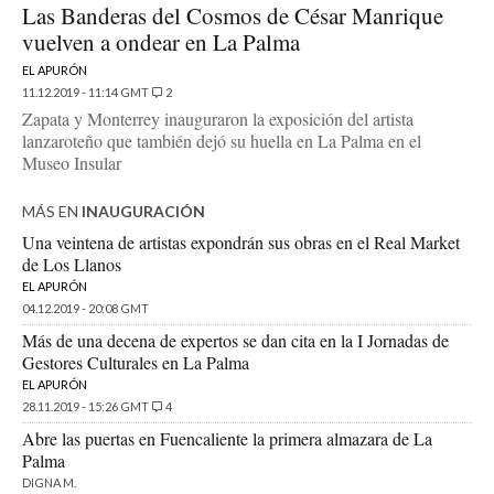
Las Banderas del Cosmos de César Manrique
vuelven a ondear en La Palma
EL APURÓN
11.12.2019 - 11:14 GMT
2
Zapata y Monterrey inauguraron la exposición del artista
lanzaroteño que también dejó su huella en La Palma en el
Museo Insular
MÁS EN
INAUGURACIÓN
Una veintena de artistas expondrán sus obras en el Real Market
de Los Llanos
EL APURÓN
04.12.2019 - 20:08 GMT
Más de una decena de expertos se dan cita en la I Jornadas de
Gestores Culturales en La Palma
EL APURÓN
28.11.2019 - 15:26 GMT
4
Abre las puertas en Fuencaliente la primera almazara de La
Palma
DIGNA M.