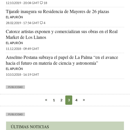
12.10.2019 - 20:04 GMT
18
Tijarafe inaugura su Residencia de Mayores de 26 plazas
EL APURÓN
28.02.2019 - 17:54 GMT
4
Catorce artistas exponen y comercializan sus obras en el Real
Market de Los Llanos
EL APURÓN
11.12.2018 - 09:49 GMT
Anselmo Pestana subraya el papel de La Palma “en el avance
hacia el futuro en materia de ciencia y astronomía”
EL APURÓN
10.10.2018 - 16:19 GMT
PUBLICIDAD
1
2
3
4
PUBLICIDAD
ÚLTIMAS NOTICIAS