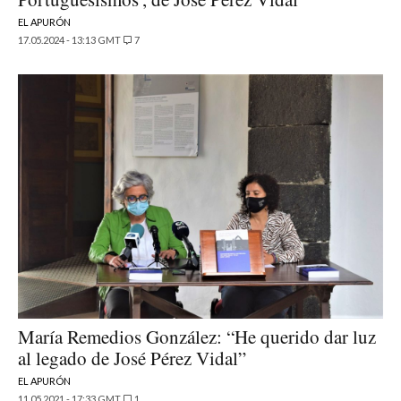
EL APURÓN
17.05.2024 - 13:13 GMT
7
María Remedios González: “He querido dar luz
al legado de José Pérez Vidal”
EL APURÓN
11.05.2021 - 17:33 GMT
1