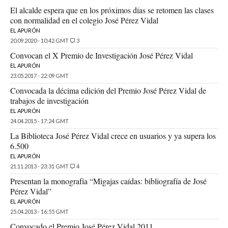
El alcalde espera que en los próximos días se retomen las clases
con normalidad en el colegio José Pérez Vidal
EL APURÓN
20.09.2020 - 10:42 GMT
3
Convocan el X Premio de Investigación José Pérez Vidal
EL APURÓN
23.05.2017 - 22:09 GMT
Convocada la décima edición del Premio José Pérez Vidal de
trabajos de investigación
EL APURÓN
24.04.2015 - 17:24 GMT
La Biblioteca José Pérez Vidal crece en usuarios y ya supera los
6.500
EL APURÓN
21.11.2013 - 23:31 GMT
4
Presentan la monografía “Migajas caídas: bibliografía de José
Pérez Vidal”
EL APURÓN
25.04.2013 - 16:55 GMT
Convocado el Premio José Pérez Vidal 2011