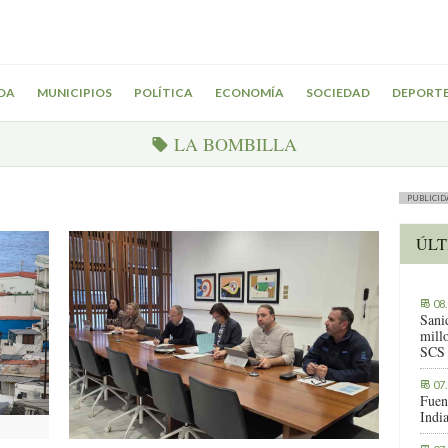
DA
MUNICIPIOS
POLÍTICA
ECONOMÍA
SOCIEDAD
DEPORT
LA BOMBILLA
PUBLICID
ÚLT
08
Sani
millo
SCS
07
Fuen
Indi