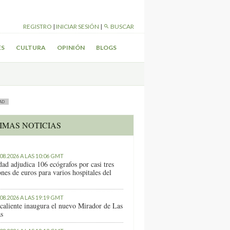
REGISTRO
|
INICIAR SESIÓN
|
BUSCAR
ES
CULTURA
OPINIÓN
BLOGS
AD
IMAS NOTICIAS
.08.2026 A LAS 10:06 GMT
dad adjudica 106 ecógrafos por casi tres
nes de euros para varios hospitales del
.08.2026 A LAS 19:19 GMT
caliente inaugura el nuevo Mirador de Las
as