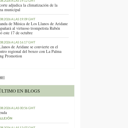
.08.2026 A LAS 19:12 GMT
orte adjudica la climatización de la
ina municipal
.08.2026 A LAS 19:09 GMT
anda de Música de Los Llanos de Aridane
pañará al virtuoso trompetista Rubén
ó este 17 de octubre
.08.2026 A LAS 16:17 GMT
Llanos de Aridane se convierte en el
entro regional del boxeo con La Palma
ng Promotion
AD
ÚLTIMO EN BLOGS
.08.2026 A LAS 00:56 GMT
euda
ALLEJÓN
.08.2026 A LAS 12:07 GMT