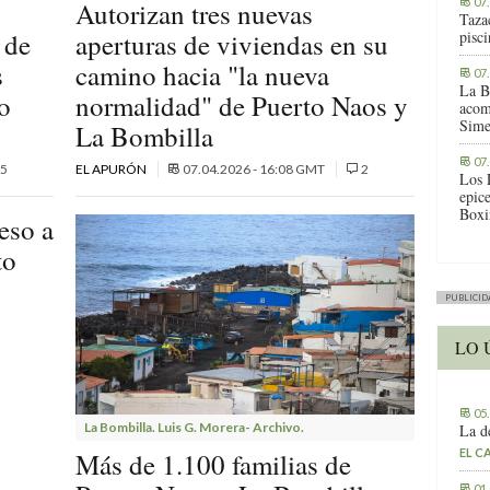
07
Autorizan tres nuevas
Tazac
 de
aperturas de viviendas en su
pisc
s
camino hacia "la nueva
07
La B
o
normalidad" de Puerto Naos y
acom
Sime
La Bombilla
07
5
EL APURÓN
07.04.2026 - 16:08 GMT
2
Los 
epic
Boxi
eso a
to
PUBLICID
LO 
05
La Bombilla. Luis G. Morera- Archivo.
La d
EL C
Más de 1.100 familias de
01