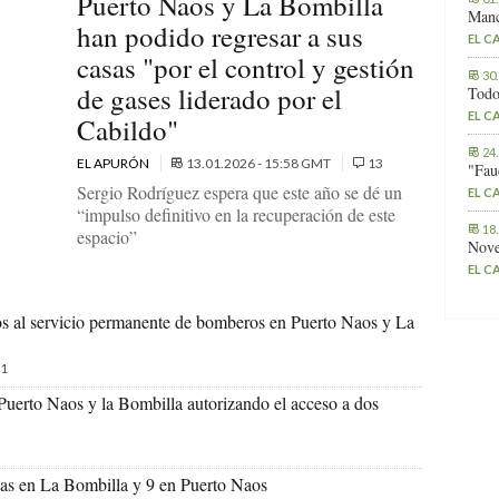
Puerto Naos y La Bombilla
Manc
han podido regresar a sus
EL C
casas "por el control y gestión
30
de gases liderado por el
Todo
EL C
Cabildo"
24
EL APURÓN
13.01.2026 - 15:58 GMT
13
"Fau
Sergio Rodríguez espera que este año se dé un
EL C
“impulso definitivo en la recuperación de este
18
espacio”
Nove
EL C
s al servicio permanente de bomberos en Puerto Naos y La
1
Puerto Naos y la Bombilla autorizando el acceso a dos
ndas en La Bombilla y 9 en Puerto Naos