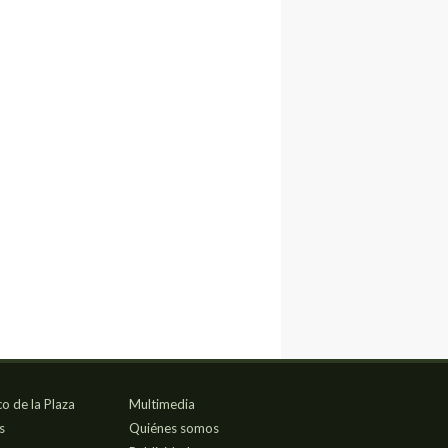
co de la Plaza
Multimedia
s
Quiénes somos