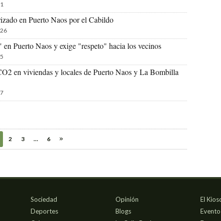
1
rizado en Puerto Naos por el Cabildo
26
s" en Puerto Naos y exige "respeto" hacia los vecinos
5
 CO2 en viviendas y locales de Puerto Naos y La Bombilla
7
2
3
…
6
Sociedad
Opinión
El Kios
Deportes
Blogs
Evento