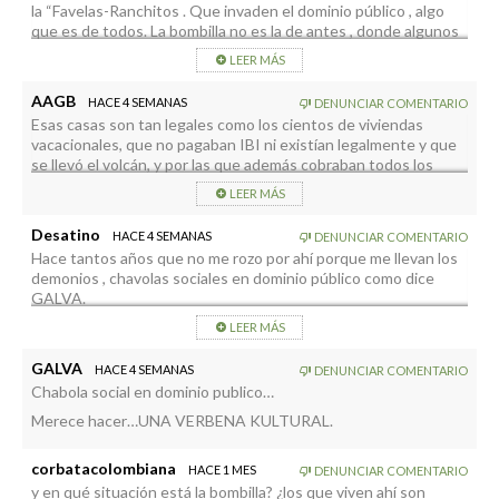
la “Favelas-Ranchitos . Que invaden el dominio público , algo
que es de todos. La bombilla no es la de antes , donde algunos
vecinos plantaban unas chozas con estacones de los plátanos
LEER MÁS
y hojas y badanas para pasar los rigores del verano ahora es
una pudrición donde campa a sus anchas el narco y donde cada
AAGB
HACE 4 SEMANAS
DENUNCIAR COMENTARIO
uno hace lo que le da la gana
Esas casas son tan legales como los cientos de viviendas
DEMOLICIÓN DE ESTAS MIERDAS YA
vacacionales, que no pagaban IBI ni existían legalmente y que
se llevó el volcán, y por las que además cobraban todos los
alquileres en negro.
LEER MÁS
De estas había muchísimas más que casas en la Bombilla.
Técnicamente, todas son ilegales.
Desatino
HACE 4 SEMANAS
DENUNCIAR COMENTARIO
Hace tantos años que no me rozo por ahí porque me llevan los
demonios , chavolas sociales en dominio público como dice
GALVA.
LEER MÁS
GALVA
HACE 4 SEMANAS
DENUNCIAR COMENTARIO
Chabola social en dominio publico…
Merece hacer…UNA VERBENA KULTURAL.
corbatacolombiana
HACE 1 MES
DENUNCIAR COMENTARIO
y en qué situación está la bombilla? ¿los que viven ahí son