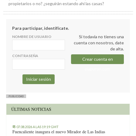
propietarios o no? ¿seguirán estando ahí las casas?
Para participar, identifícate.
Si todavía no tienes una
NOMBRE DE USUARIO
cuenta con nosotros, date
de alta.
CONTRASEÑA
Crear cuenta en
elapuron.com
PUBLICIDAD
ÚLTIMAS NOTICIAS
07.08.2026 A LAS 19:19 GMT
Fuencaliente inaugura el nuevo Mirador de Las Indias