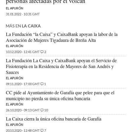
personas afectadas por el volcán
EL APURÓN
31.01.2022 - 10:31 GMT
MÁS EN
LA CAIXA
La Fundación “la Caixa” y CaixaBank apoyan la labor de la
Asociación de Mujeres Tigadaura de Breña Alta
EL APURÓN
10.12.2020 - 12:41 GMT
2
La Fundación La Caixa y CaixaBank apoyan el Servicio de
Fisioterapia en la Residencia de Mayores de San Andrés y
Sauces
EL APURÓN
09.11.2020 - 17:00 GMT
1
CC pide al Ayuntamiento de Garafía que pelee para que el
municipio no pierda su única oficina bancaria
EL APURÓN
26.10.2020 - 09:13 GMT
10
La Caixa cierra la única oficina bancaria de Garafía
EL APURÓN
20.10.2020 - 12:48 GMT
7