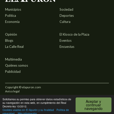
Municipios
Sociedad
Política
Deportes
Economía
Cultura
Opinión
El Kiosco de la Plaza
Blogs
Eventos
La Calle Real
Encuestas
Multimedia
Quiénes somos
Publicidad
Copyright © elapuron.com
Aviso legal
Solicitamos su permiso para obtener datos estadísticos de
Política de privacidad
Aceptar y
su navegación en esta web, en cumplimiento del Real
continuar
Decreto-ley 13/2012.
navegando
Uso de cookies
Cookies usadas en El Apurón y su finalidad
Política de
privacidad
Más información