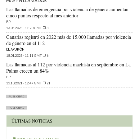
MÁS EN
LLAMADAS
Las llamadas de emergencia por violencia de género aumentan
cinco puntos respecto al mes anterior
E.P.
13.06.2023 - 11:20 GMT
3
Canarias registró en 2022 más de 15.000 llamadas por violencia
de género en el 112
EL APURÓN
18.01.2023 - 11:11 GMT
6
Las llamadas al 112 por violencia machista en septiembre en La
Palma crecen un 84%
E.P.
15.10.2021 - 12:47 GMT
21
PUBLICIDAD
PUBLICIDAD
ÚLTIMAS NOTICIAS
08.08.2026 A LAS 13:55 GMT