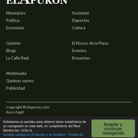
Municipios
Sociedad
Política
Deportes
Economía
Cultura
Opinión
El Kiosco de la Plaza
Blogs
Eventos
La Calle Real
Encuestas
Multimedia
Quiénes somos
Publicidad
Copyright © elapuron.com
Aviso legal
Solicitamos su permiso para obtener datos estadísticos de
Política de privacidad
Aceptar y
su navegación en esta web, en cumplimiento del Real
continuar
Decreto-ley 13/2012.
navegando
Uso de cookies
Cookies usadas en El Apurón y su finalidad
Política de