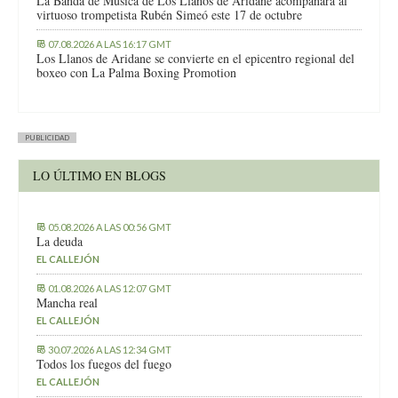
La Banda de Música de Los Llanos de Aridane acompañará al
virtuoso trompetista Rubén Simeó este 17 de octubre
07.08.2026 A LAS 16:17 GMT
Los Llanos de Aridane se convierte en el epicentro regional del
boxeo con La Palma Boxing Promotion
PUBLICIDAD
LO ÚLTIMO EN BLOGS
05.08.2026 A LAS 00:56 GMT
La deuda
EL CALLEJÓN
01.08.2026 A LAS 12:07 GMT
Mancha real
EL CALLEJÓN
30.07.2026 A LAS 12:34 GMT
Todos los fuegos del fuego
EL CALLEJÓN