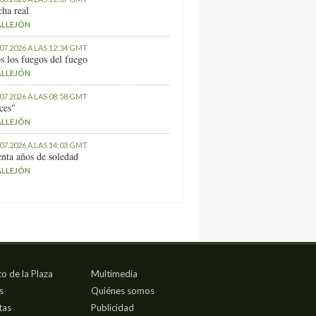
ha real
ALLEJÓN
.07.2026 A LAS 12:34 GMT
s los fuegos del fuego
ALLEJÓN
.07.2026 A LAS 08:58 GMT
ces"
ALLEJÓN
.07.2026 A LAS 14:03 GMT
nta años de soledad
ALLEJÓN
co de la Plaza
Multimedia
s
Quiénes somos
tas
Publicidad