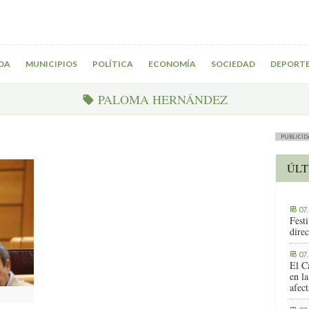
DA
MUNICIPIOS
POLÍTICA
ECONOMÍA
SOCIEDAD
DEPORT
PALOMA HERNÁNDEZ
PUBLICID
ÚLT
07
Fest
direc
07
El C
en la
afec