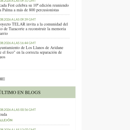
.08.2026 A LAS 09:51 GMT
cada Fest celebra su 10º edición reuniendo
a Palma a más de 800 percusionistas
.08.2026 A LAS 09:39 GMT
royecto TELAR invita a la comunidad del
to de Tazacorte a reconstruir la memoria
arrio
.08.2026 A LAS 16:44 GMT
yuntamiento de Los Llanos de Aridane
e el foco" en la correcta separación de
duos
AD
ÚLTIMO EN BLOGS
.08.2026 A LAS 00:56 GMT
euda
ALLEJÓN
.08.2026 A LAS 12:07 GMT