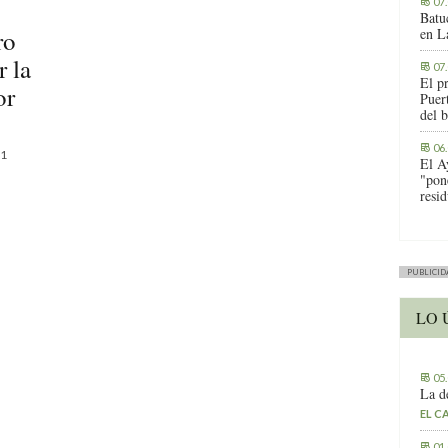
07
Batu
ro
en L
 la
07
El p
or
Puer
del b
06
1
El A
"pon
resi
PUBLICID
LO 
05
La d
EL C
01