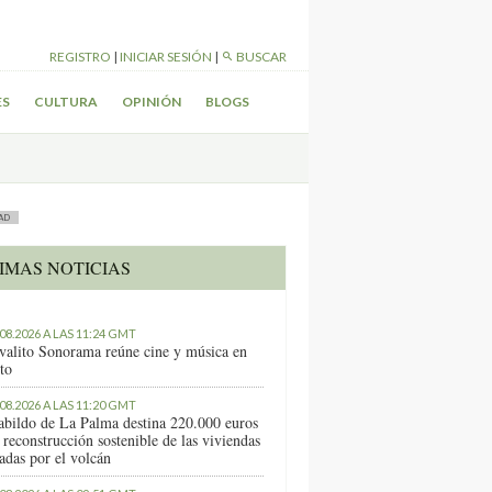
REGISTRO
|
INICIAR SESIÓN
|
BUSCAR
ES
CULTURA
OPINIÓN
BLOGS
AD
IMAS NOTICIAS
.08.2026 A LAS 11:24 GMT
ivalito Sonorama reúne cine y música en
to
.08.2026 A LAS 11:20 GMT
abildo de La Palma destina 220.000 euros
 reconstrucción sostenible de las viviendas
tadas por el volcán