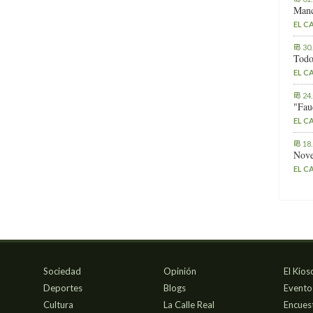
Manc
EL C
30
Todo
EL C
24
"Fau
EL C
18
Nove
EL C
Sociedad
Opinión
El Kios
Deportes
Blogs
Evento
Cultura
La Calle Real
Encues