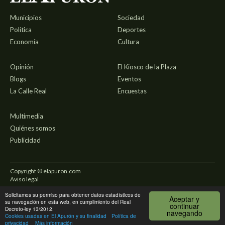
Municipios
Sociedad
Política
Deportes
Economía
Cultura
Opinión
El Kiosco de la Plaza
Blogs
Eventos
La Calle Real
Encuestas
Multimedia
Quiénes somos
Publicidad
Copyright © elapuron.com
Aviso legal
Solicitamos su permiso para obtener datos estadísticos de
Política de privacidad
Aceptar y
su navegación en esta web, en cumplimiento del Real
continuar
Decreto-ley 13/2012.
navegando
Uso de cookies
Cookies usadas en El Apurón y su finalidad
Política de
privacidad
Más información