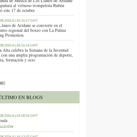
anda de Música de Los Llanos de Aridane
pañará al virtuoso trompetista Rubén
ó este 17 de octubre
.08.2026 A LAS 16:17 GMT
Llanos de Aridane se convierte en el
entro regional del boxeo con La Palma
ng Promotion
.08.2026 A LAS 16:14 GMT
a Alta celebra la Semana de la Juventud
 con una amplia programación de deporte,
ura, formación y ocio
AD
ÚLTIMO EN BLOGS
.08.2026 A LAS 00:56 GMT
euda
ALLEJÓN
.08.2026 A LAS 12:07 GMT