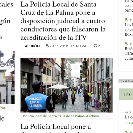
La B
cales
La Policía Local de Santa
acom
Cruz de La Palma pone a
Sime
egún
disposición judicial a cuatro
07
Los 
conductores que falsearon la
epic
Boxi
acreditación de la ITV
5
07
EL APURÓN
20.11.2018 - 15:41 GMT
2
Breñ
2026
cult
PUBLICID
LO 
ivo.
05
de
Policía local de Santa Cruz de La Palma. Archivo.
La d
EL C
La Policía Local pone a
01