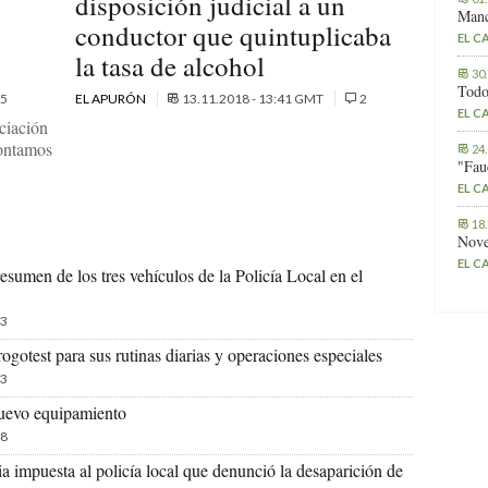
disposición judicial a un
Manc
conductor que quintuplicaba
EL C
la tasa de alcohol
30
Todo
5
EL APURÓN
13.11.2018 - 13:41 GMT
2
EL C
ciación
contamos
24
"Fau
EL C
18
Nove
EL C
sumen de los tres vehículos de la Policía Local en el
3
ogotest para sus rutinas diarias y operaciones especiales
3
nuevo equipamiento
8
ia impuesta al policía local que denunció la desaparición de