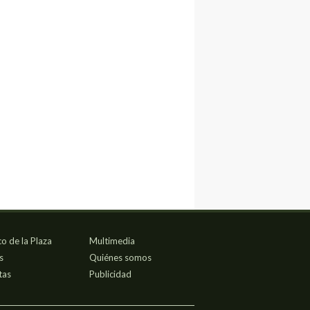
co de la Plaza
Multimedia
s
Quiénes somos
tas
Publicidad