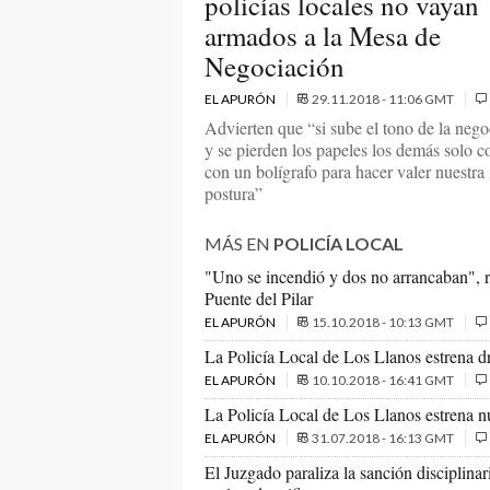
policías locales no vayan
armados a la Mesa de
Negociación
EL APURÓN
29.11.2018 - 11:06 GMT
Advierten que “si sube el tono de la nego
y se pierden los papeles los demás solo 
con un bolígrafo para hacer valer nuestra
postura”
MÁS EN
POLICÍA LOCAL
"Uno se incendió y dos no arrancaban", re
Puente del Pilar
EL APURÓN
15.10.2018 - 10:13 GMT
La Policía Local de Los Llanos estrena dr
EL APURÓN
10.10.2018 - 16:41 GMT
La Policía Local de Los Llanos estrena 
EL APURÓN
31.07.2018 - 16:13 GMT
El Juzgado paraliza la sanción disciplinar