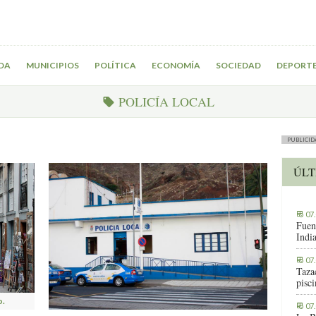
DA
MUNICIPIOS
POLÍTICA
ECONOMÍA
SOCIEDAD
DEPORT
POLICÍA LOCAL
PUBLICID
ÚLT
07
Fuen
Indi
07
Tazac
pisc
o.
07