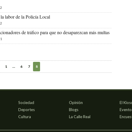
2
a labor de la Policía Local
2
acionadores de tráfico para que no desaparezcan más multas
1
1
…
6
7
8
Sociedad
Opinión
El Kios
Deportes
Blogs
Evento
Cultura
La Calle Real
Encues