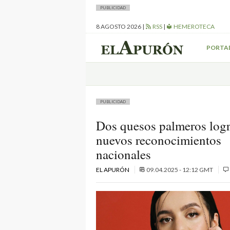
PUBLICIDAD
8 AGOSTO 2026
|
RSS
|
HEMEROTECA
PORTA
PUBLICIDAD
Dos quesos palmeros log
nuevos reconocimientos
nacionales
EL APURÓN
09.04.2025 - 12:12 GMT