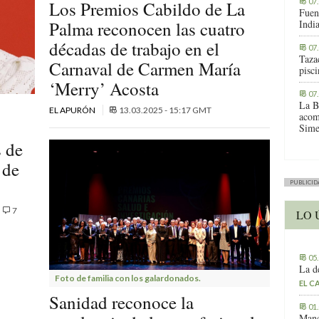
07
Los Premios Cabildo de La
Fuen
Palma reconocen las cuatro
Indi
décadas de trabajo en el
07
Tazac
Carnaval de Carmen María
pisc
‘Merry’ Acosta
07
La B
EL APURÓN
13.03.2025 - 15:17 GMT
acom
Sime
s de
 de
PUBLICID
7
LO 
05
La d
Foto de familia con los galardonados.
EL C
Sanidad reconoce la
01
Manc