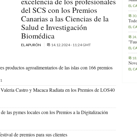
excelencia de los profesionales
EL C
del SCS con los Premios
Canarias a las Ciencias de la
30
Todo
Salud e Investigación
EL C
Biomédica
24
"Fau
EL APURÓN
14.12.2024 - 11:24 GMT
EL C
18
Nove
es productos agroalimentarios de las islas con 166 premios
EL C
1
tas Valeria Castro y Macaca Radiata en los Premios de LOS40
 de las pymes locales con los Premios a la Digitalización
estival de premios para sus clientes