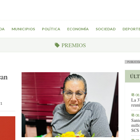
DA
MUNICIPIOS
POLÍTICA
ECONOMÍA
SOCIEDAD
DEPORT
PREMIOS
PUBLICID
ran
ÚLT
08
La 3
1
reuni
08
Sani
millo
SCS