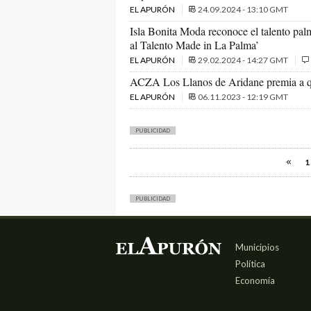
EL APURÓN
24.09.2024 - 13:10 GMT
Isla Bonita Moda reconoce el talento pal
al Talento Made in La Palma’
EL APURÓN
29.02.2024 - 14:27 GMT
ACZA Los Llanos de Aridane premia a qu
EL APURÓN
06.11.2023 - 12:19 GMT
PUBLICIDAD
1
PUBLICIDAD
Municipios
Política
Economía