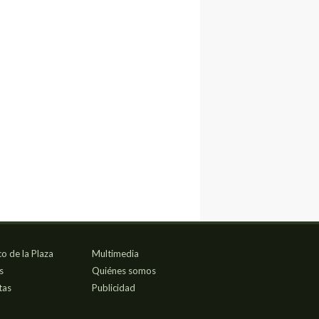
co de la Plaza
Multimedia
s
Quiénes somos
tas
Publicidad