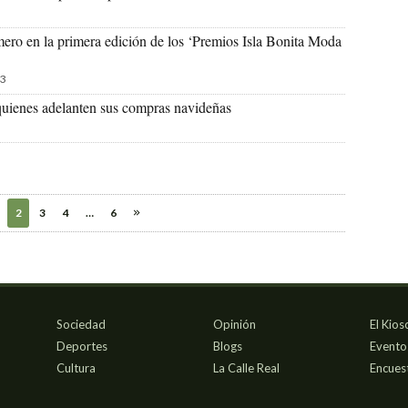
mero en la primera edición de los ‘Premios Isla Bonita Moda
3
ienes adelanten sus compras navideñas
2
3
4
…
6
Sociedad
Opinión
El Kios
Deportes
Blogs
Evento
Cultura
La Calle Real
Encues