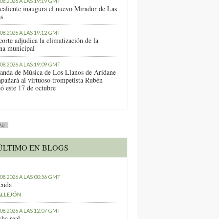
.08.2026 A LAS 19:19 GMT
caliente inaugura el nuevo Mirador de Las
as
.08.2026 A LAS 19:12 GMT
orte adjudica la climatización de la
ina municipal
.08.2026 A LAS 19:09 GMT
anda de Música de Los Llanos de Aridane
pañará al virtuoso trompetista Rubén
ó este 17 de octubre
AD
ÚLTIMO EN BLOGS
.08.2026 A LAS 00:56 GMT
euda
ALLEJÓN
.08.2026 A LAS 12:07 GMT
ha real