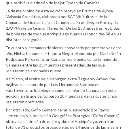
que recibió la distinción de Mejor Queso de Canarias.
La de mejor vino de esta edición recayó en Brumas de Ayosa
Malvasía Aromática, elaborado por SAT Viticultores de la
Comarca de Güímar, bajo la Denominación de Origen Protegida
(DOP) Valle de Güímar (Tenerife). De las 230 muestras recibidas
de bodegas de todo el Archipiélago fueron reconocidas 58 en las
distintas categorías.
En cuanto al certamen de sidras, convocado por primera vez este
año, Niebla Espumosa Etiqueta Negra, elaborada por María Belén
Rodríguez Pérez en Gran Canaria, fue elegida como la mejor de
Canarias entre las 23 muestras presentadas, de las que
resultaron galardonadas nueve.
Asimismo, el aceite de oliva virgen extra Teguerey Arbequina-
hojiblanca, elaborado por Luis Hernández Santana en
Fuerteventura, fue elegido como el mejor de Canarias en esta
edición, en la que participaron 28 muestras, de las cuales cinco
resultaron premiadas.
Por otro lado, Gofio Gomero de millo, elaborado por Rayco
Herrera bajo la Indicación Geográfica Protegida “Gofio Canario”
obtuvo la distinción de mejor gofio del Archipiélago, entre un
total de 71 productos procedentes de 14 molinos de las islas. En