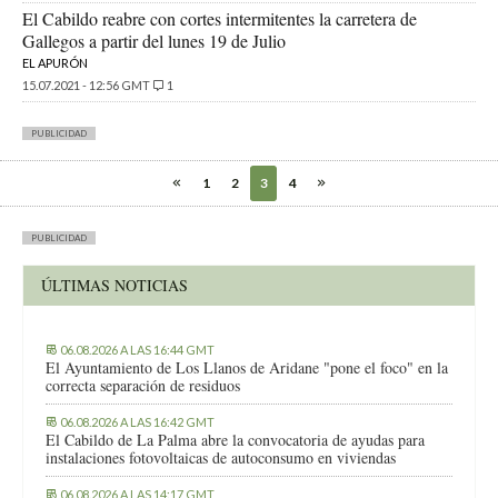
El Cabildo reabre con cortes intermitentes la carretera de
Gallegos a partir del lunes 19 de Julio
EL APURÓN
15.07.2021 - 12:56 GMT
1
PUBLICIDAD
1
2
3
4
PUBLICIDAD
ÚLTIMAS NOTICIAS
06.08.2026 A LAS 16:44 GMT
El Ayuntamiento de Los Llanos de Aridane "pone el foco" en la
correcta separación de residuos
06.08.2026 A LAS 16:42 GMT
El Cabildo de La Palma abre la convocatoria de ayudas para
instalaciones fotovoltaicas de autoconsumo en viviendas
06.08.2026 A LAS 14:17 GMT