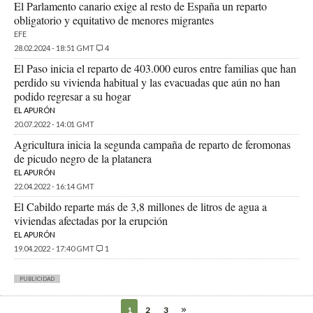
El Parlamento canario exige al resto de España un reparto
obligatorio y equitativo de menores migrantes
EFE
28.02.2024 - 18:51 GMT
4
El Paso inicia el reparto de 403.000 euros entre familias que han
perdido su vivienda habitual y las evacuadas que aún no han
podido regresar a su hogar
EL APURÓN
20.07.2022 - 14:01 GMT
Agricultura inicia la segunda campaña de reparto de feromonas
de picudo negro de la platanera
EL APURÓN
22.04.2022 - 16:14 GMT
El Cabildo reparte más de 3,8 millones de litros de agua a
viviendas afectadas por la erupción
EL APURÓN
19.04.2022 - 17:40 GMT
1
PUBLICIDAD
1
2
3