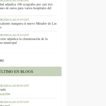
.08.2026 A LAS 10:06 GMT
dad adjudica 106 ecógrafos por casi tres
nes de euros para varios hospitales del
.08.2026 A LAS 19:19 GMT
caliente inaugura el nuevo Mirador de Las
as
.08.2026 A LAS 19:12 GMT
orte adjudica la climatización de la
ina municipal
AD
ÚLTIMO EN BLOGS
.08.2026 A LAS 00:56 GMT
euda
ALLEJÓN
.08.2026 A LAS 12:07 GMT
ha real