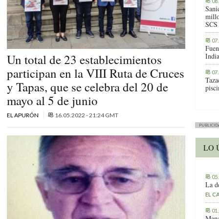
08
Sani
millo
SCS
07
Fuen
Un total de 23 establecimientos
Indi
participan en la VIII Ruta de Cruces
07
Tazac
y Tapas, que se celebra del 20 de
pisc
mayo al 5 de junio
EL APURÓN
16.05.2022 - 21:24 GMT
PUBLICID
LO 
05
La d
EL C
01
Manc