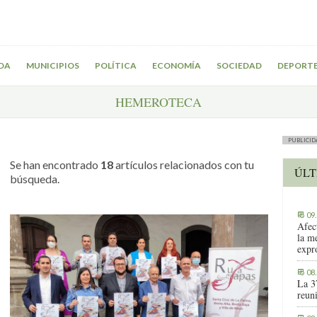
DA
MUNICIPIOS
POLÍTICA
ECONOMÍA
SOCIEDAD
DEPORT
HEMEROTECA
PUBLICID
Se han encontrado
18
artículos relacionados con tu
ÚLT
búsqueda.
09
Afec
la m
expr
08
La 3
reuni