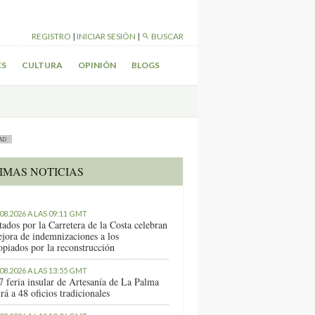
REGISTRO
|
INICIAR SESIÓN
|
BUSCAR
ES
CULTURA
OPINIÓN
BLOGS
AD
IMAS NOTICIAS
.08.2026 A LAS 09:11 GMT
tados por la Carretera de la Costa celebran
ejora de indemnizaciones a los
opiados por la reconstrucción
.08.2026 A LAS 13:55 GMT
7 feria insular de Artesanía de La Palma
rá a 48 oficios tradicionales