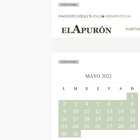
PUBLICIDAD
9 AGOSTO 2026
|
RSS
|
HEMEROTECA
PORTA
PUBLICIDAD
MAYO 2022
L
M
X
J
V
S
D
1
2
3
4
5
6
7
8
9
10
11
12
13
14
15
16
17
18
19
20
21
22
23
24
25
26
27
28
29
30
31