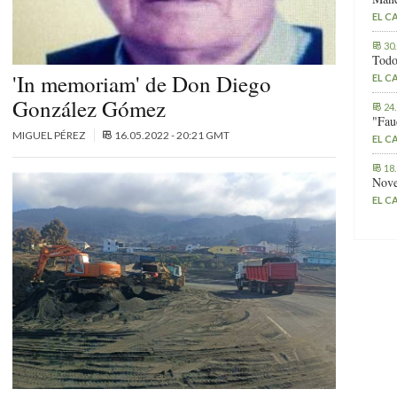
EL C
30
Todo
'In memoriam' de Don Diego
EL C
González Gómez
24
"Fau
MIGUEL PÉREZ
16.05.2022 - 20:21 GMT
EL C
18
Nove
EL C