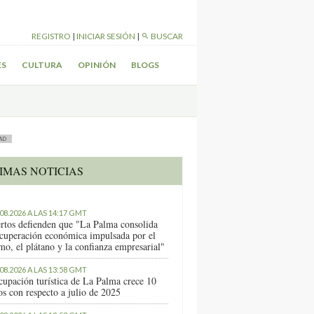
REGISTRO
|
INICIAR SESIÓN
|
BUSCAR
ES
CULTURA
OPINIÓN
BLOGS
AD
IMAS NOTICIAS
.08.2026 A LAS 14:17 GMT
rtos defienden que "La Palma consolida
ecuperación económica impulsada por el
mo, el plátano y la confianza empresarial"
.08.2026 A LAS 13:58 GMT
cupación turística de La Palma crece 10
os con respecto a julio de 2025