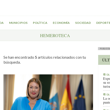
DA
MUNICIPIOS
POLÍTICA
ECONOMÍA
SOCIEDAD
DEPORT
HEMEROTECA
PUBLICID
Se han encontrado
5
artículos relacionados con tu
ÚLT
búsqueda.
06
Expe
su r
turis
06
La o
punt