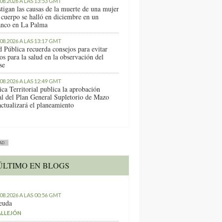
.08.2026 A LAS 13:53 GMT
stigan las causas de la muerte de una mujer
 cuerpo se halló en diciembre en un
anco en La Palma
.08.2026 A LAS 13:17 GMT
d Pública recuerda consejos para evitar
os para la salud en la observación del
se
.08.2026 A LAS 12:49 GMT
ica Territorial publica la aprobación
ial del Plan General Supletorio de Mazo
actualizará el planeamiento
AD
ÚLTIMO EN BLOGS
.08.2026 A LAS 00:56 GMT
euda
ALLEJÓN