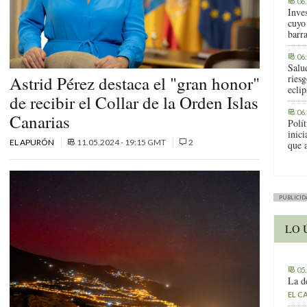
06
Inve
cuyo
barr
06
Salu
Astrid Pérez destaca el "gran honor"
riesg
eclip
de recibir el Collar de la Orden Islas
06
Canarias
Polít
inic
EL APURÓN
11.05.2024 - 19:15 GMT
2
que 
PUBLICID
LO 
05
La d
EL C