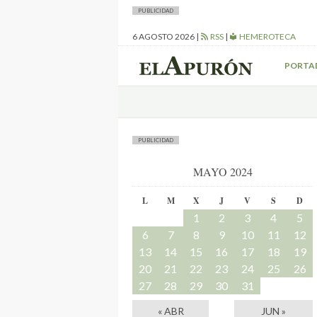
PUBLICIDAD
6 AGOSTO 2026
|
RSS
|
HEMEROTECA
PORTA
PUBLICIDAD
MAYO 2024
L
M
X
J
V
S
D
1
2
3
4
5
6
7
8
9
10
11
12
13
14
15
16
17
18
19
20
21
22
23
24
25
26
27
28
29
30
31
« ABR
JUN »