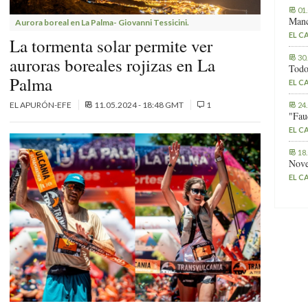
01
Manc
Aurora boreal en La Palma- Giovanni Tessicini.
EL C
La tormenta solar permite ver
30
auroras boreales rojizas en La
Todo
Palma
EL C
EL APURÓN-EFE
11.05.2024 - 18:48 GMT
1
24
"Fau
EL C
18
Nove
EL C